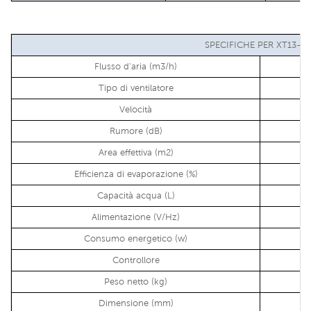
SPECIFICHE PER XT13-0
Flusso d'aria (m3/h)
Tipo di ventilatore
Velocità
Rumore (dB)
Area effettiva (m2)
Efficienza di evaporazione (%)
Capacità acqua (L)
Alimentazione (V/Hz)
Consumo energetico (w)
Controllore
Peso netto (kg)
Dimensione (mm)