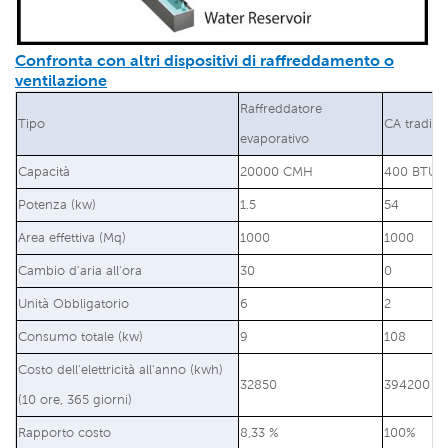
Confronta con altri dispositivi di raffreddamento o
ventilazione
Raffreddatore
Tipo
CA tradizi
evaporativo
Capacità
20000 CMH
400 BTU/o
Potenza (kw)
1.5
54
Area effettiva (Mq)
1000
1000
Cambio d'aria all'ora
30
0
Unità Obbligatorio
6
2
Consumo totale (kw)
9
108
Costo dell'elettricità all'anno (kwh)
32850
394200
(10 ore, 365 giorni)
Rapporto costo
8,33 %
100%