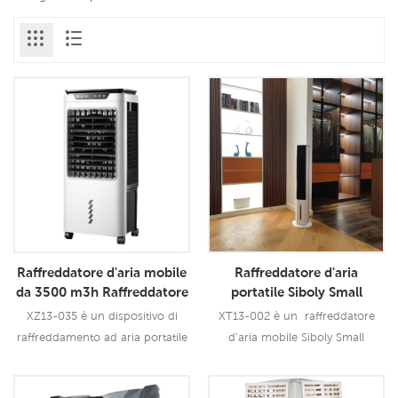
Raffreddatore d'aria mobile
Raffreddatore d'aria
da 3500 m3h Raffreddatore
portatile Siboly Small
d'aria portatile
Standing Air Cooler
XZ13-035 è un dispositivo di
XT13-002 è un raffreddatore
personalizzato
raffreddamento ad aria portatile
d'aria mobile Siboly Small
personalizzato da 3500 m3h e
Standing Air Cooler con flusso
sta adottando la tecnologia di
d'aria di 200 CMH, 3 velocità con