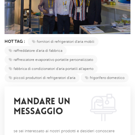
HOT TAG :
fornitori di refrigeratori d'aria mobili
raffreddatore d'aria di fabbrica
raffrescatore evaporativo portatile personalizzato
fabbrica di condizionatori d'aria portatili all'aperto
piccoli produttori di refrigeratori d'aria
frigorifero domestico
MANDARE UN
MESSAGGIO
se sei interessato ai nostri prodotti e desideri conoscere