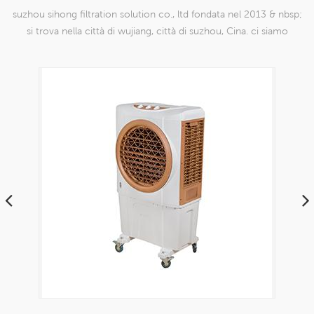
suzhou sihong filtration solution co., ltd fondata nel 2013 & nbsp;
si trova nella città di wujiang, città di suzhou, Cina. ci siamo
specializzati in prodotti a maglia di nylon che sono in grado di
farlo