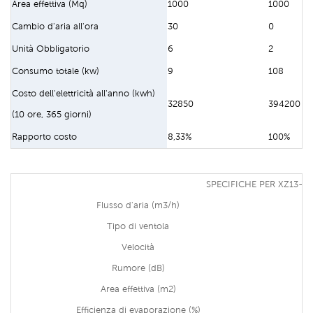
Area effettiva (Mq)
1000
1000
Cambio d'aria all'ora
30
0
Unità Obbligatorio
6
2
Consumo totale (kw)
9
108
Costo dell'elettricità all'anno (kwh)
32850
394200
(10 ore, 365 giorni)
Rapporto costo
8,33%
100%
SPECIFICHE PER XZ13-0
Flusso d'aria (m3/h)
Tipo di ventola
Velocità
Rumore (dB)
Area effettiva (m2)
Efficienza di evaporazione (%)