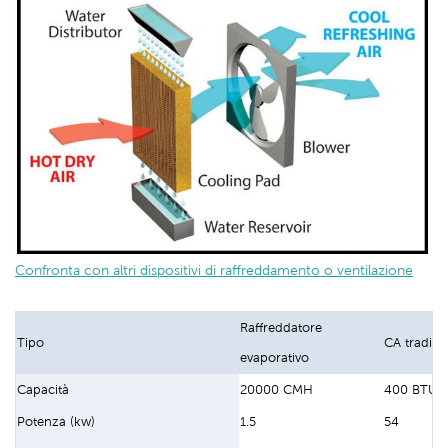
Confronta con altri dispositivi di raffreddamento o ventilazione
Raffreddatore
Tipo
CA tradizi
evaporativo
Capacità
20000 CMH
400 BTU/o
Potenza (kw)
1.5
54