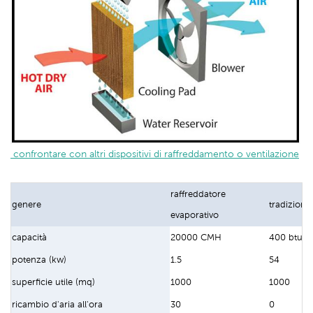
 confrontare con altri dispositivi di raffreddamento o ventilazione
raffreddatore
genere
tradiziona
evaporativo
capacità
20000 CMH
400 btu/o
potenza (kw)
1.5
54
superficie utile (mq)
1000
1000
ricambio d'aria all'ora
30
0