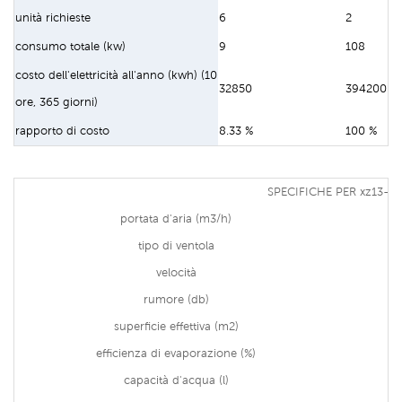
unità richieste
6
2
consumo totale (kw)
9
108
costo dell'elettricità all'anno (kwh) (10
32850
394200
ore, 365 giorni)
rapporto di costo
8.33 %
100 %
SPECIFICHE PER xz13-22
portata d'aria (m3/h)
tipo di ventola
velocità
rumore (db)
superficie effettiva (m2)
efficienza di evaporazione (%)
capacità d'acqua (l)