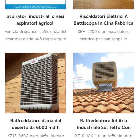
aspiratori industriali cinesi
Riscaldatori Elettrici A
aspiratori agricoli
Battiscopa In Cina Fabbrica
Di Riscaldatori Portatili
ventola di scarico, l'efficienza del
SBH-2200 è un riscaldatore
Lowes
ricambio d'aria può raggiungere
elettrico per battiscopa in
fino al 90%-97%., quindi le
porcellana riscaldatore portatile
ventole di scarico sono
lowes con uscita 2200 W, ha una
ampiamente utilizzate
protezione di sicurezza multipla.
Leggi Di Più
Leggi Di Più
nell'industria e nell'agricoltura.
Raffreddatore d'aria del
Raffreddatore Ad Aria
deserto da 6000 m3 h
Industriale Sul Tetto Con
produttore di raffreddatori
Scarico Industriale
XZ13-060C è un raffreddatore
XZ10-18X-1 è un raffreddatore