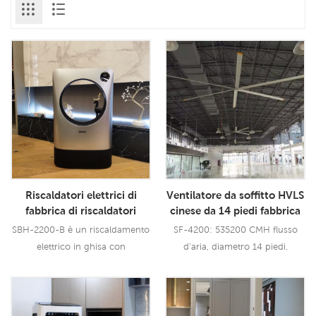
Riscaldatori elettrici di
Ventilatore da soffitto HVLS
fabbrica di riscaldatori
cinese da 14 piedi fabbrica
elettrici in ghisa da 2200 W
di ventilatori HVLS super
SBH-2200-B è un riscaldamento
SF-4200: 535200 CMH flusso
in Cina
silenzioso
elettrico in ghisa con
d'aria, diametro 14 piedi.
telecomando in alluminio
inossidabile.
Leggi Di Più
Leggi Di Più