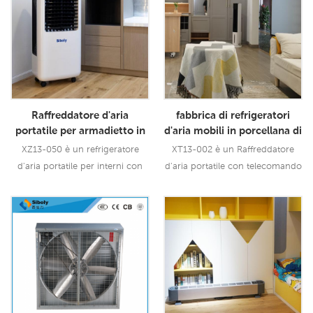
Raffreddatore d'aria
fabbrica di refrigeratori
portatile per armadietto in
d'aria mobili in porcellana di
PP Cina portatile
raffreddamento ad aria con
XZ13-050 è un refrigeratore
XT13-002 è un Raffreddatore
evaporativo raffreddatore
telecomando di piccole
d'aria portatile per interni con
d'aria portatile con telecomando
d'aria per interni per la casa
dimensioni
raffreddamento evaporativo
da 5 litri di piccole dimensioni
portatile in Cina per la casa con
Raffreddatore d'aria mobile in
flusso d'aria di 5000 CMH, 3
porcellana con flusso d'aria di
Leggi Di Più
Leggi Di Più
velocità con telecomando.
200 cmH, 3 velocità con
telecomando.