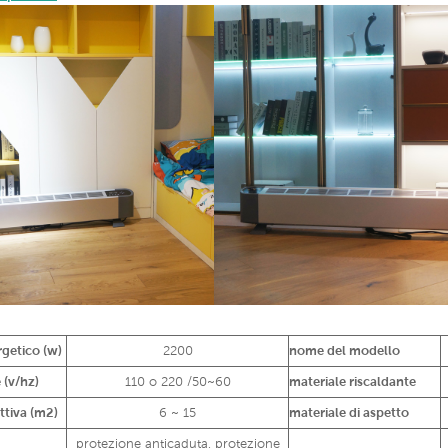
getico (w)
2200
nome del modello
 (v/hz)
110 o 220 /50~60
materiale riscaldante
ettiva (m2)
6 ~ 15
materiale di aspetto
protezione anticaduta, protezione