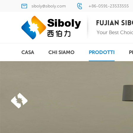
siboly@siboly.com
+86-0591-23533555
CASA
CHI SIAMO
PRODOTTI
P