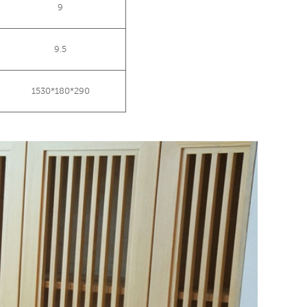
9
9.5
1530*180*290