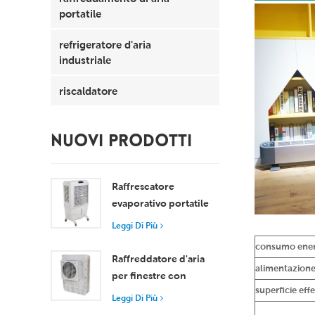
portatile
refrigeratore d'aria
industriale
riscaldatore
NUOVI PRODOTTI
Raffrescatore
evaporativo portatile
da 8000 m³/h con
Leggi Di Più
serbatoio da 100 litri,
consumo ener
modello XZ13-080
Raffreddatore d'aria
alimentazione
per finestre con
superficie eff
motore assiale
Leggi Di Più
compatto