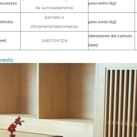
 sicurezza
peso netto (kg)
da surriscaldamento
pannello a
ontrollo
peso lordo (kg)
sfioramento/telecomando
dimensione del cartone
mm)
1440*114*224
(mm)
rodotto