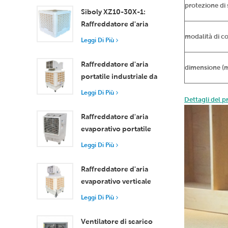
protezione di
Raffreddamento
Siboly XZ10-30X-1:
efficiente per stanze di
Raffreddatore d'aria
piccole e medie
evaporativo industriale
modalità di c
Leggi Di Più
dimensioni
da 30000 m3/h
Raffreddatore d'aria
dimensione (
portatile industriale da
18000 m³/h con
Leggi Di Più
Dettagli del p
telecomando per il
raffreddamento di
Raffreddatore d'aria
grandi spazi
evaporativo portatile
ad alta efficienza da
Leggi Di Più
18000 m³/h con
telecomando
Raffreddatore d'aria
evaporativo verticale
con ruote e
Leggi Di Più
telecomando, portata
d'aria 18000 m³/h
Ventilatore di scarico