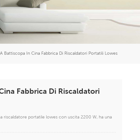
er
5951777
i A Battiscopa In Cina Fabbrica Di Riscaldatori Portatili Lowes
 Cina Fabbrica Di Riscaldatori
na riscaldatore portatile lowes con uscita 2200 W, ha una