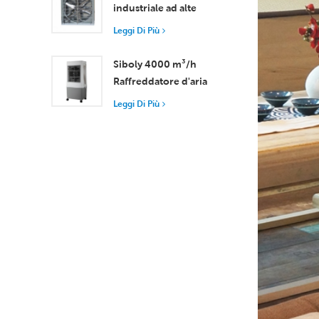
industriale ad alte
prestazioni con flusso
Leggi Di Più
d'aria di 37.000 m³/h
per una ventilazione
Siboly 4000 m³/h
superiore
Raffreddatore d'aria
portatile industriale
Leggi Di Più
Serbatoio staccabile da
50 l Raffreddamento
ad alta efficienza