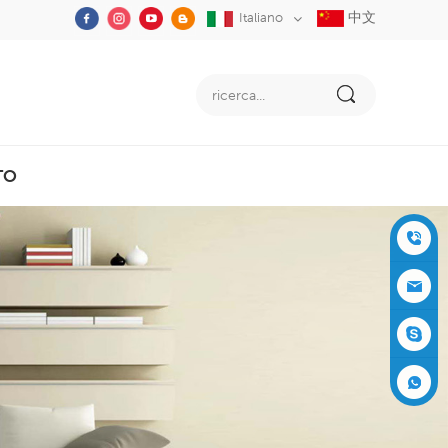
中文
Italiano
TO
+86-05
91-2353
siboly@s
3555
iboly.co
evaporat
m
ive-cool
+861537