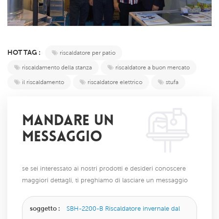
HOT TAG :
riscaldatore per patio
riscaldamento della stanza
riscaldatore a buon mercato
il riscaldamento
riscaldatore elettrico
stufa
MANDARE UN
MESSAGGIO
se sei interessato ai nostri prodotti e desideri conoscere
maggiori dettagli, ti preghiamo di lasciare un messaggio
qui, ti risponderemo il prima possibile.
soggetto :
SBH-2200-B Riscaldatore invernale dal