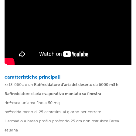
caratteristiche principali
xz13-060c è un
Raffreddatore d'aria del deserto da 6000 m3 h
Raffreddatore d'aria evaporativo montato su finestra
.
rinfresca un'area fino a 50 mq
raffredda meno di 25 centesimi al giorno per correre
L'armadio a basso profilo profondo 25 cm non ostruisce l'area
esterna