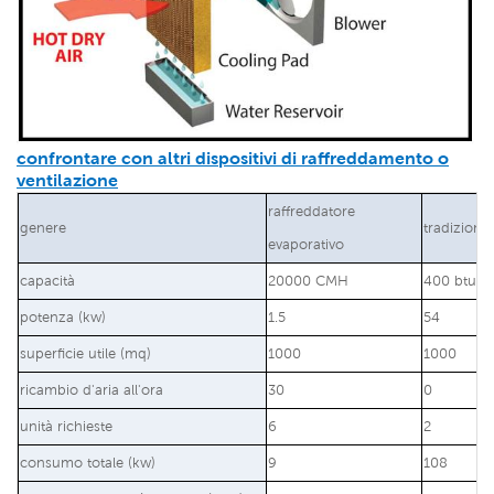
confrontare con altri dispositivi di raffreddamento o
ventilazione
raffreddatore
genere
tradiziona
evaporativo
capacità
20000 CMH
400 btu/o
potenza (kw)
1.5
54
superficie utile (mq)
1000
1000
ricambio d'aria all'ora
30
0
unità richieste
6
2
consumo totale (kw)
9
108