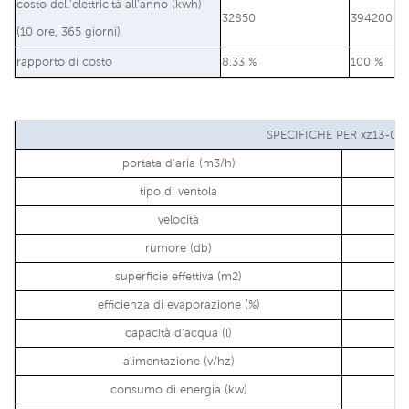
costo dell'elettricità all'anno (kwh)
32850
394200
(10 ore, 365 giorni)
rapporto di costo
8.33 %
100 %
SPECIFICHE PER xz13-06
portata d'aria (m3/h)
tipo di ventola
velocità
rumore (db)
superficie effettiva (m2)
efficienza di evaporazione (%)
capacità d'acqua (l)
alimentazione (v/hz)
consumo di energia (kw)