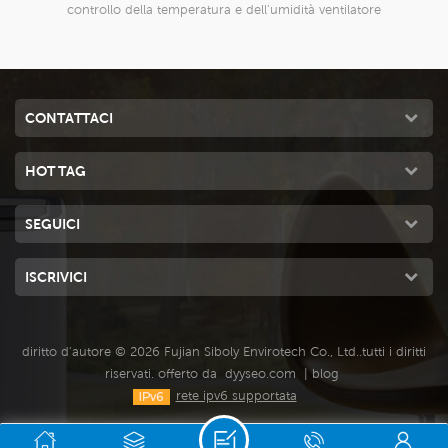
tore
applicazioni interne ed esterne, commerciali e
industriali.
CONTATTACI
HOT TAG
SEGUICI
ISCRIVICI
diritto d'autore © 2026 Fujian Siboly Envirotech Co., Ltd..tutti i diritti
riservati. offerto da
dyyseo.com
|
blog
rete ipv6 supportata