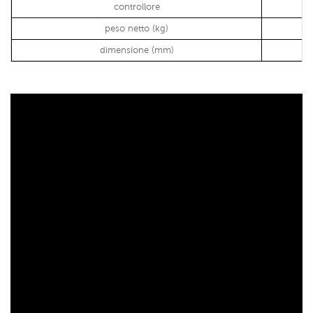
controllore
peso netto (kg)
dimensione (mm)