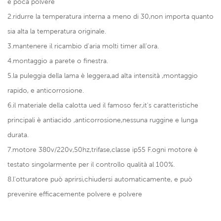
e poca polvere
2.ridurre la temperatura interna a meno di 30,non importa quanto
sia alta la temperatura originale.
3.mantenere il ricambio d'aria molti timer all'ora.
4.montaggio a parete o finestra.
5.la puleggia della lama è leggera,ad alta intensità ,montaggio
rapido, e anticorrosione.
6.il materiale della calotta ued il famoso fer,it's caratteristiche
principali è antiacido ,anticorrosione,nessuna ruggine e lunga
durata.
7.motore 380v/220v,50hz,trifase,classe ip55 F.ogni motore è
testato singolarmente per il controllo qualità al 100%.
8.l'otturatore può aprirsi,chiudersi automaticamente, e può
prevenire efficacemente polvere e polvere