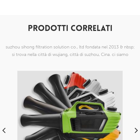
PRODOTTI CORRELATI
suzhou sihong filtration solution co., ltd fondata nel 2013 & nbsp;
si trova nella città di wujiang, città di suzhou, Cina. ci siamo
specializzati in prodotti a maglia di nylon che sono in grado di
farlo