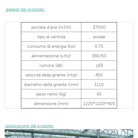
 dettagli del prodotto:
portata d'aria (m3/h)
37000
tipo di ventola
assiale
consumo di energia (kw)
0.75
alimentazione (v/hz)
380/50
rumore (db)
≤68
velocità della girante (rmp)
450
diametro della girante (mm)
1110
peso netto (kg)
65
dimensione (mm)
1220*1220*400
 applicazione del prodotto