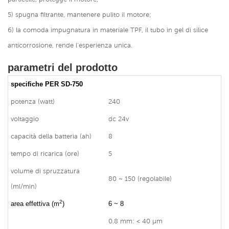
5) spugna filtrante, mantenere pulito il motore;
6) la comoda impugnatura in materiale TPF, il tubo in gel di silice
anticorrosione, rende l'esperienza unica.
parametri del prodotto
specifiche PER SD-750
potenza (watt)
240
voltaggio
dc 24v
capacità della batteria (ah)
8
tempo di ricarica (ore)
5
volume di spruzzatura
80 ~ 150 (regolabile)
(ml/min)
2
area effettiva (m
)
6 ~ 8
0.8 mm: < 40 μm