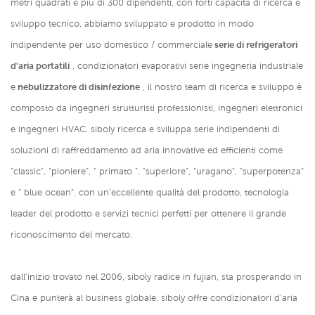
metri quadrati e più di 300 dipendenti, con forti capacità di ricerca e
sviluppo tecnico, abbiamo sviluppato e prodotto in modo
indipendente per uso domestico / commerciale
serie di refrigeratori
d'aria portatili
, condizionatori evaporativi serie ingegneria industriale
e
nebulizzatore di disinfezione
, il nostro team di ricerca e sviluppo è
composto da ingegneri strutturisti professionisti, ingegneri elettronici
e ingegneri HVAC. siboly ricerca e sviluppa serie indipendenti di
soluzioni di raffreddamento ad aria innovative ed efficienti come
"classic", "pioniere", " primato ", "superiore", "uragano", "superpotenza"
e " blue ocean". con un'eccellente qualità del prodotto, tecnologia
leader del prodotto e servizi tecnici perfetti per ottenere il grande
riconoscimento del mercato.
dall'inizio trovato nel 2006, siboly radice in fujian, sta prosperando in
Cina e punterà al business globale. siboly offre condizionatori d'aria