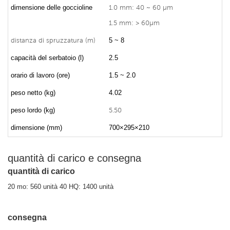
dimensione delle goccioline
1.0 mm: 40 ~ 60 μm
1.5 mm: > 60μm
distanza di spruzzatura (m)
5 ~ 8
capacità del serbatoio (l)
2.5
orario di lavoro (ore)
1.5 ~ 2.0
peso netto (kg)
4.02
peso lordo (kg)
5.50
dimensione (mm)
700×295×210
quantità di carico e consegna
quantità di carico
20 mo: 560 unità 40 HQ: 1400 unità
consegna