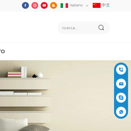
中文
Italiano
TO
+86-05
91-2353
siboly@s
3555
iboly.co
evaporat
m
ive-cool
+861537