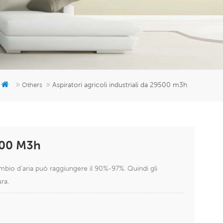
er
5951777
Aspiratori agricoli industriali da 29500 m3h
Others
9500 M3h
mbio d'aria può raggiungere il 90%-97%. Quindi gli
ura.