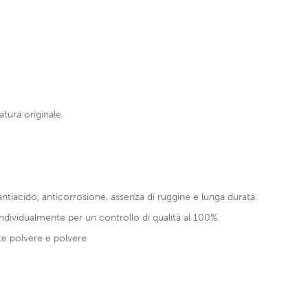
tura originale.
o antiacido, anticorrosione, assenza di ruggine e lunga durata.
ndividualmente per un controllo di qualità al 100%.
te polvere e polvere