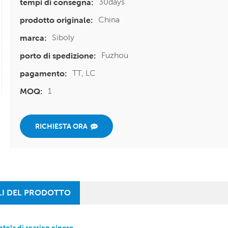
30days
tempi di consegna:
China
prodotto originale:
Siboly
marca:
Fuzhou
porto di spedizione:
TT, LC
pagamento:
1
MOQ:
RICHIESTA ORA
LI DEL PRODOTTO
ntola di scarico cinese