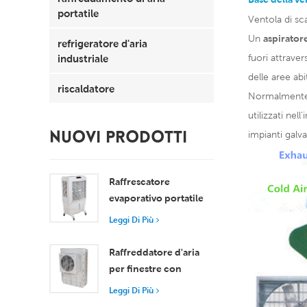
portatile
Ventola di sca
Un
aspirator
refrigeratore d'aria
industriale
fuori attrave
delle aree abi
riscaldatore
Normalmente, 
utilizzati nel
impianti galva
NUOVI PRODOTTI
Raffrescatore
evaporativo portatile
da 8000 m³/h con
Leggi Di Più
serbatoio da 100 litri,
modello XZ13-080
Raffreddatore d'aria
per finestre con
motore assiale
Leggi Di Più
compatto