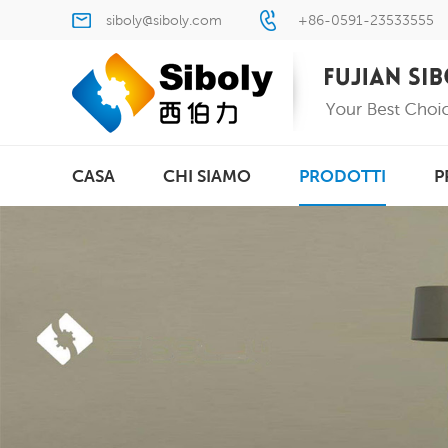
siboly@siboly.com
+86-0591-23533555
CASA
CHI SIAMO
PRODOTTI
P