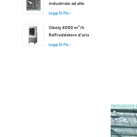
industriale ad alte
prestazioni con flusso
Leggi Di Più
d'aria di 37.000 m³/h
per una ventilazione
Siboly 4000 m³/h
superiore
Raffreddatore d'aria
portatile industriale
Leggi Di Più
Serbatoio staccabile da
50 l Raffreddamento
ad alta efficienza
Applicazione 