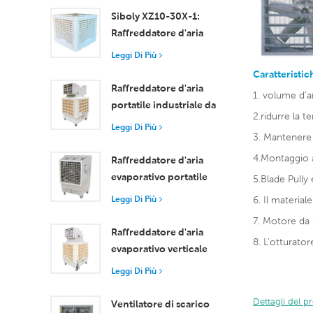
Raffreddamento
Siboly XZ10-30X-1:
efficiente per stanze di
Raffreddatore d'aria
piccole e medie
evaporativo industriale
Leggi Di Più
dimensioni
da 30000 m3/h
Caratteristic
Raffreddatore d'aria
1. volume d'
portatile industriale da
2.ridurre la 
18000 m³/h con
Leggi Di Più
3. Mantenere i
telecomando per il
raffreddamento di
4.Montaggio a
Raffreddatore d'aria
grandi spazi
evaporativo portatile
5.Blade Pully 
ad alta efficienza da
Leggi Di Più
6. Il material
18000 m³/h con
7. Motore da 
telecomando
Raffreddatore d'aria
8. L'otturato
evaporativo verticale
con ruote e
Leggi Di Più
telecomando, portata
d'aria 18000 m³/h
Dettagli del p
Ventilatore di scarico