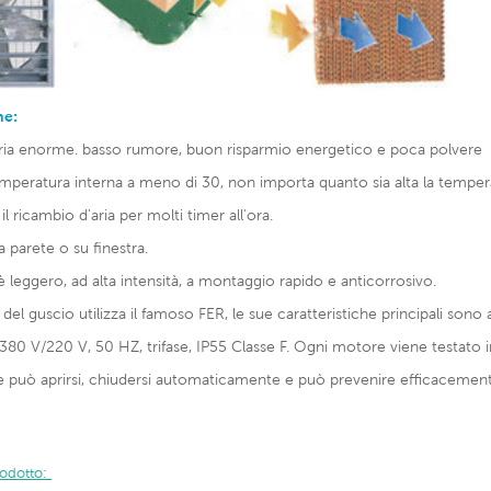
he:
aria enorme. basso rumore, buon risparmio energetico e poca polvere
temperatura interna a meno di 30, non importa quanto sia alta la tempera
l ricambio d'aria per molti timer all'ora.
 parete o su finestra.
è leggero, ad alta intensità, a montaggio rapido e anticorrosivo.
e del guscio utilizza il famoso FER, le sue caratteristiche principali son
380 V/220 V, 50 HZ, trifase, IP55 Classe F. Ogni motore viene testato i
re può aprirsi, chiudersi automaticamente e può prevenire efficacemen
rodotto: