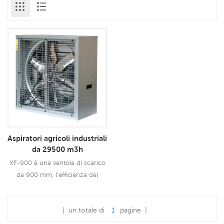
Aspiratori agricoli industriali
da 29500 m3h
XF-900 è una ventola di scarico
da 900 mm, l'efficienza del
ricambio d'aria può raggiungere
il 90%-97%. Quindi gli aspiratori
[ un totale di
1
pagine ]
sono ampiamente utilizzati
Leggi Di Più
nell'industria e nell'agricoltura.