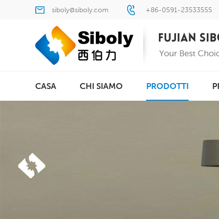
siboly@siboly.com
+86-0591-23533555
CASA
CHI SIAMO
PRODOTTI
P