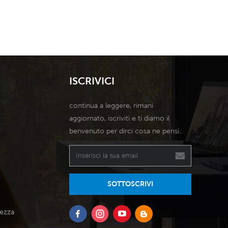
ento 5090, prestazioni
vento potente di 60000 CMH, 1
damento leader a livello
velocità. Pad di raffreddamento
industriale.
5090 di6
ISCRIVICI
continua a leggere, rimani
aggiornato, iscriviti e ti diamo il
benvenuto per dirci cosa ne pensi.
SOTTOSCRIVI
tezza