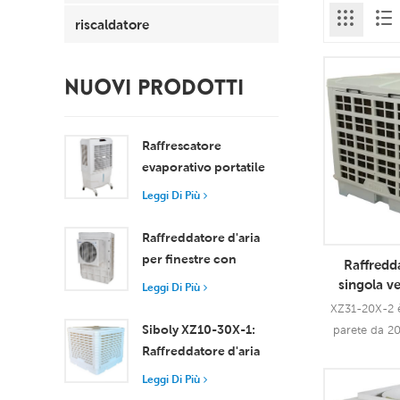
riscaldatore
NUOVI PRODOTTI
Raffrescatore
evaporativo portatile
da 8000 m³/h con
Leggi Di Più
serbatoio da 100 litri,
modello XZ13-080
Raffreddatore d'aria
per finestre con
Raffredda
motore assiale
singola v
Leggi Di Più
compatto
m3h con m
XZ31-20X-2 è
Raffreddamento
Siboly XZ10-30X-1:
parete da 2
efficiente per stanze di
Raffreddatore d'aria
singola con 
piccole e medie
evaporativo industriale
può essere util
Leggi Di Più
dimensioni
da 30000 m3/h
di applicazi