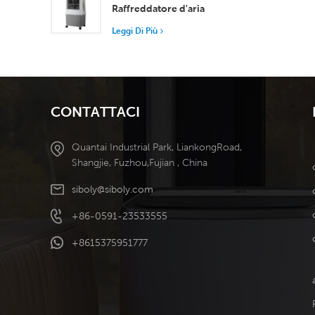
superiore
Raffreddatore d'aria
velocità. Pa
portatile industriale
5090 di g
Leggi Di Più
Serbatoio staccabile da
pre
50 l Raffreddamento
ad alta efficienza
CONTATTACI
Quantai Industrial Park, LiankongRoad,
Shangjie, Fuzhou,Fujian , China
siboly@siboly.com
+86-0591-23533555
+8615375951777