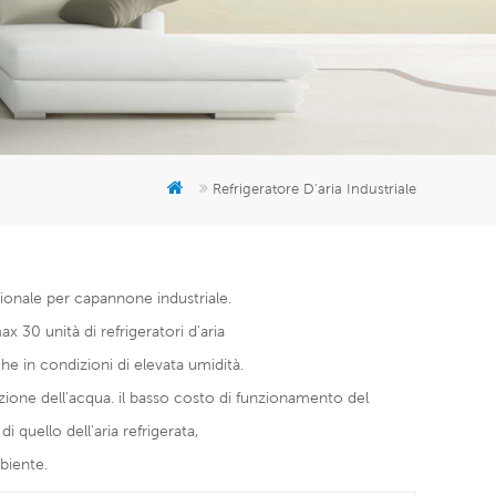
er
5951777
Refrigeratore D'aria Industriale
ssionale per capannone industriale.
x 30 unità di refrigeratori d'aria
he in condizioni di elevata umidità.
razione dell'acqua. il basso costo di funzionamento del
 quello dell'aria refrigerata,
biente.