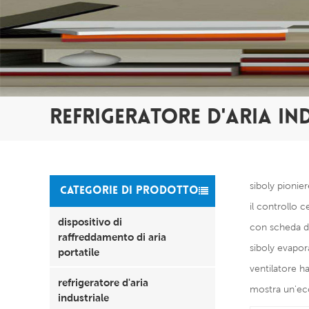
REFRIGERATORE D'ARIA IN
siboly pionier
CATEGORIE DI PRODOTTO
il controllo c
dispositivo di
con scheda di
raffreddamento di aria
siboly evapor
portatile
ventilatore ha
refrigeratore d'aria
mostra un'ecc
industriale