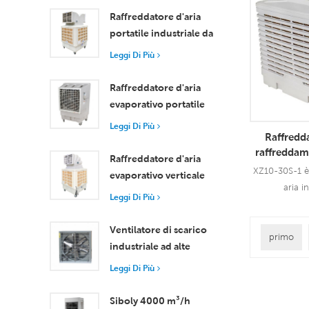
Leggi
Utilizza un mo
Raffreddatore d'aria
1,5 kW, offre
portatile industriale da
20000 CMH, 
18000 m³/h con
Leggi Di Più
Utiliz
telecomando per il
raffreddamen
raffreddamento di
Raffreddatore d'aria
di raffred
grandi spazi
evaporativo portatile
ad alta efficienza da
Leggi Di Più
Raffredda
18000 m³/h con
raffreddam
telecomando
Raffreddatore d'aria
industr
XZ10-30S-1 è
evaporativo verticale
aria i
con ruote e
Leggi Di Più
raffreddament
telecomando, portata
kW che può e
d'aria 18000 m³/h
Ventilatore di scarico
primo
tutti i ti
industriale ad alte
Leggi
interne/estern
prestazioni con flusso
Leggi Di Più
della vent
d'aria di 37.000 m³/h
cablaggio in
per una ventilazione
Siboly 4000 m³/h
vento poten