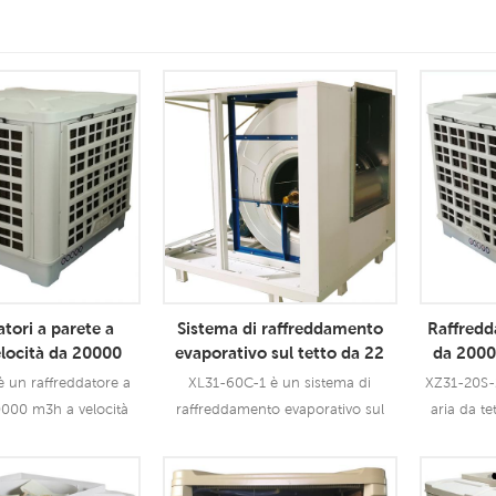
tori a parete a
Sistema di raffreddamento
Raffredda
elocità da 20000
evaporativo sul tetto da 22
da 200
otore da 1,5 kW
kW con flusso d'aria di 60000
del ven
 un raffreddatore a
XL31-60C-1 è un sistema di
XZ31-20S-2
m3h
0000 m3h a velocità
raffreddamento evaporativo sul
aria da t
motore da 1,5 kW che
tetto da 22 kW con un flusso d'aria
motore del
izzato per tutti i tipi
di 60000 m3h che può essere
può essere u
oni interne/esterne.
utilizzato per tutti i tipi di
di applic