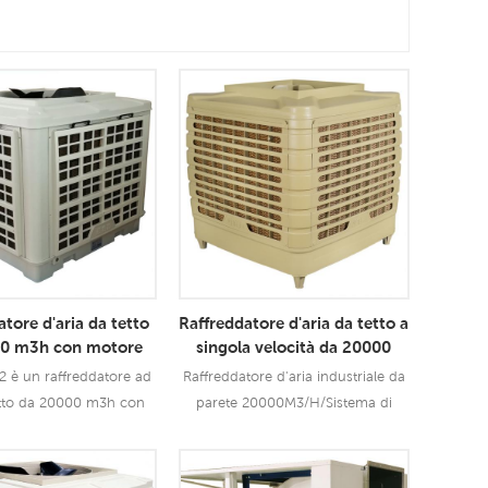
tore d'aria da tetto
Raffreddatore d'aria da tetto a
00 m3h con motore
singola velocità da 20000
tilatore da 1,5 kW
m3h
 è un raffreddatore ad
Raffreddatore d'aria industriale da
etto da 20000 m3h con
parete 20000M3/H/Sistema di
la ventola da 1,5 kW che
ventilazione di fabbrica migliore
tilizzato per tutti i tipi
dell'aria fredda del condizionatore
azioni interne/esterne.
solare utilizzando molta meno