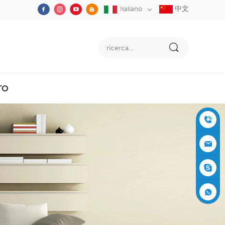
中文
Italiano
TO
+86-05
91-2353
siboly@s
3555
iboly.co
evaporat
m
ive-cool
+861537