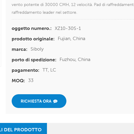
vento potente di 30000 CMH, 12 velocità. Pad di raffreddamento
raffreddamento leader nel settore.
XZ10-30S-1
oggetto numero.:
Fujian, China
prodotto originale:
Siboly
marca:
Fuzhou, China
porto di spedizione:
TT, LC
pagamento:
33
MOQ:
RICHIESTA ORA
LI DEL PRODOTTO