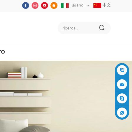
中文
Italiano
TO
+86-05
91-2353
siboly@s
3555
iboly.co
evaporat
m
ive-cool
+861537