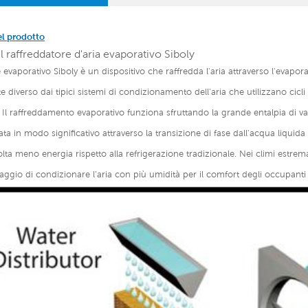
el prodotto
l raffreddatore d'aria evaporativo Siboly
re evaporativo Siboly è un dispositivo che raffredda l'aria attraverso l'evapo
diverso dai tipici sistemi di condizionamento dell'aria che utilizzano cicl
Il raffreddamento evaporativo funziona sfruttando la grande entalpia di va
ta in modo significativo attraverso la transizione di fase dall'acqua liquid
lta meno energia rispetto alla refrigerazione tradizionale. Nei climi estrem
taggio di condizionare l’aria con più umidità per il comfort degli occupanti d