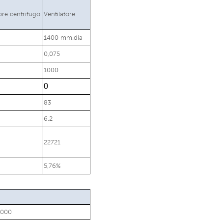
ore centrifugo
Ventilatore
1400 mm.dia
0,075
1000
0
83
6.2
22721
5,76%
0000