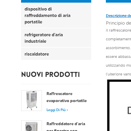
dispositivo di
raffreddamento di aria
Descrizione d
portatile
Principio de
Il raffrescato
refrigeratore d'aria
completamente 
industriale
assorbimento. 
riscaldatore
essere abbassa
utilizzando mo
NUOVI PRODOTTI
l’ulteriore van
Raffrescatore
evaporativo portatile
da 8000 m³/h con
Leggi Di Più
serbatoio da 100 litri,
modello XZ13-080
Raffreddatore d'aria
per finestre con