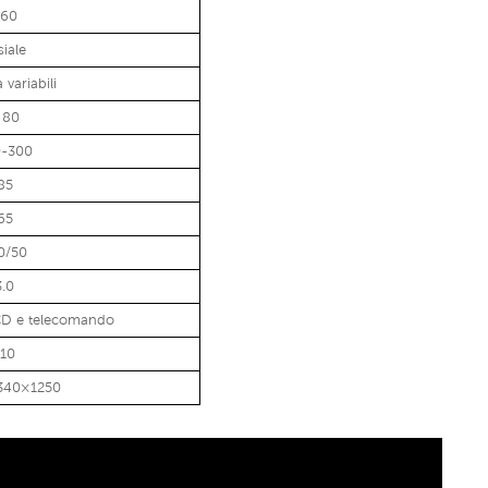
360
siale
 variabili
 80
0-300
85
65
0/50
3.0
CD e telecomando
110
340×1250