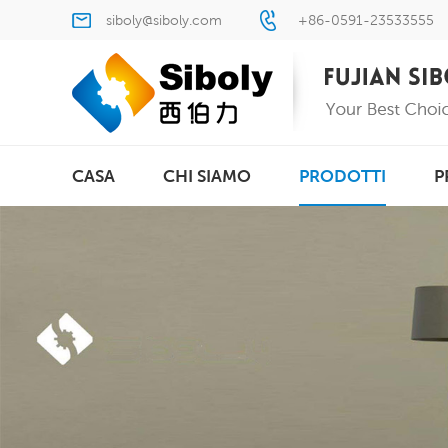
siboly@siboly.com
+86-0591-23533555
CASA
CHI SIAMO
PRODOTTI
P