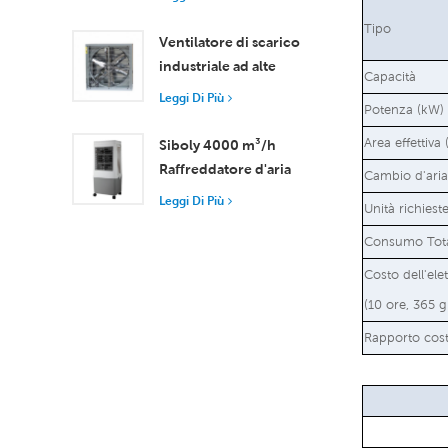
telecomando, portata
Tipo
d'aria 18000 m³/h
Ventilatore di scarico
industriale ad alte
Capacità
prestazioni con flusso
Leggi Di Più
Potenza (kW)
d'aria di 37.000 m³/h
per una ventilazione
Area effettiva
Siboly 4000 m³/h
superiore
Raffreddatore d'aria
Cambio d'aria 
portatile industriale
Leggi Di Più
Unità richiest
Serbatoio staccabile da
50 l Raffreddamento
Consumo Tota
ad alta efficienza
Costo dell'elet
(10 ore, 365 g
Rapporto cost