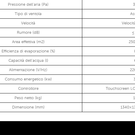
Pressione dell'aria (Pa)
Tipo di ventola
As
Velocità
Velocità
Rumore (dB)
≤
Area effettiva (m2)
25
Efficienza di evaporazione (%)
Capacità dell'acqua (l)
Alimentazione (V/Hz)
22
Consumo energetico (kw)
Controllore
Touchscreen L
Peso netto (kg)
Dimensione (mm)
1340×1