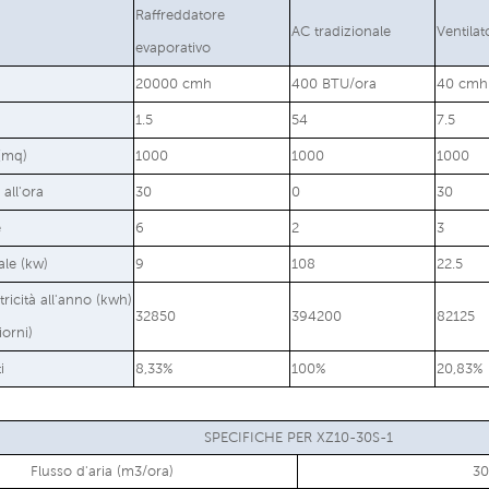
Raffreddatore
AC tradizionale
Ventilat
evaporativo
20000 cmh
400 BTU/ora
40 cmh
1.5
54
7.5
 (mq)
1000
1000
1000
all'ora
30
0
30
e
6
2
3
le (kw)
9
108
22.5
tricità all'anno (kwh)
32850
394200
82125
iorni)
i
8,33%
100%
20,83%
SPECIFICHE PER XZ10-30S-1
Flusso d'aria (m3/ora)
3