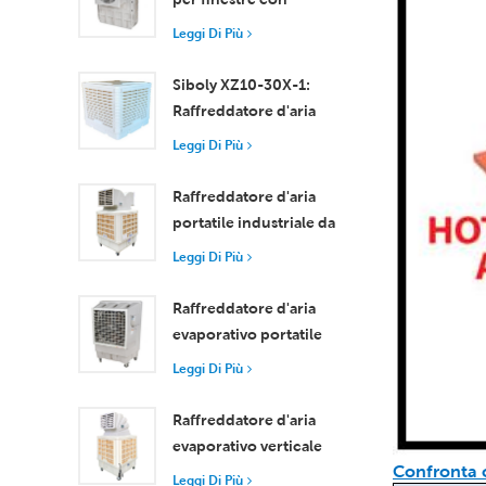
motore assiale
Leggi Di Più
compatto
Raffreddamento
Siboly XZ10-30X-1:
efficiente per stanze di
Raffreddatore d'aria
piccole e medie
evaporativo industriale
Leggi Di Più
dimensioni
da 30000 m3/h
Raffreddatore d'aria
portatile industriale da
18000 m³/h con
Leggi Di Più
telecomando per il
raffreddamento di
Raffreddatore d'aria
grandi spazi
evaporativo portatile
ad alta efficienza da
Leggi Di Più
18000 m³/h con
telecomando
Raffreddatore d'aria
evaporativo verticale
Confronta c
con ruote e
Leggi Di Più