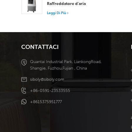
superiore
Raffreddatore d'aria
portatile industriale
Leggi Di Più
Serbatoio staccabile da
50 l Raffreddamento
ad alta efficienza
CONTATTACI
Quantai Industrial Park, LiankongRoad,
Shangjie, Fuzhou,Fujian , China
siboly@siboly.com
+86-0591-23533555
+8615375951777