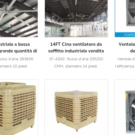
striale a bassa
14FT Cina ventilatore da
Ventola 
grande quantità di
soffitto industriale vendita
de
grande ventilatore
diretta in fabbrica HVLS Fan
raffredd
usso d'aria 383600
SF-4300: flusso d'aria 535200
Ventola d
o aerometal delle
Restaurant
metro 10 piedi.
CMH, diametro 14 piedi.
l'efficienz
me BLDC
raggiung
Quindi i ve
ampiamente 
 Di Più
Leggi Di Più
Le
e 