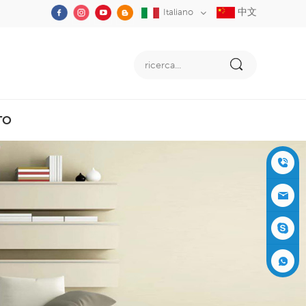
中文
Italiano
TO
+86-05
91-2353
siboly@s
3555
iboly.co
evaporat
m
ive-cool
+861537