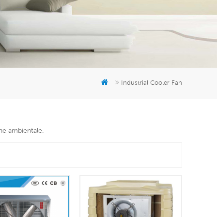
er
5951777
Industrial Cooler Fan
one ambientale.