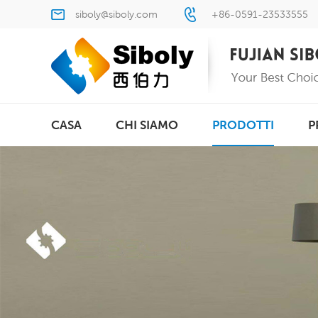
siboly@siboly.com
+86-0591-23533555
CASA
CHI SIAMO
PRODOTTI
P