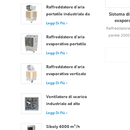
Raffreddatore d'aria
Sistema d
portatile industriale da
evapora
18000 m³/h con
Leggi Di Più
risparm
telecomando per il
Raffreddatore 
Raffreddator
raffreddamento di
parete 2000
Raffreddatore d'aria
grandi spazi
ventilazione 
evaporativo portatile
dell'aria fred
ad alta efficienza da
Leggi Di Più
solare che 
18000 m³/h con
Leggi
energia rispet
telecomando
Raffreddatore d'aria
evaporativo verticale
con ruote e
Leggi Di Più
telecomando, portata
d'aria 18000 m³/h
Ventilatore di scarico
industriale ad alte
prestazioni con flusso
Leggi Di Più
d'aria di 37.000 m³/h
per una ventilazione
Siboly 4000 m³/h