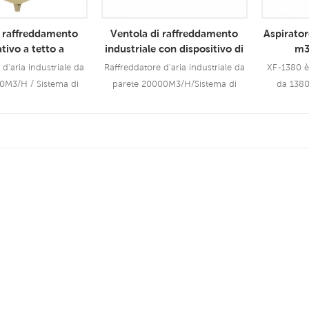
i raffreddamento
Ventola di raffreddamento
Aspirato
tivo a tetto a
industriale con dispositivo di
m3
io energetico
raffreddamento ad aria
d'aria industriale da
Raffreddatore d'aria industriale da
XF-1380 è
i d'aria industriali
evaporativa da 1,5 kW
0M3/H / Sistema di
parete 20000M3/H/Sistema di
da 1380
Prezzo
di fabbrica migliore
ventilazione di fabbrica migliore
ricambio d
da del condizionatore
dell'aria fredda del condizionatore
90%-97%.
utilizza molta meno
solare utilizzando molta meno
sono am
 Di Più
Leggi Di Più
Le
to alla refrigerazione.
energia rispetto alla refrigerazione.
nell'indus