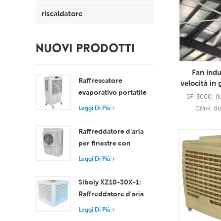
riscaldatore
NUOVI PRODOTTI
Fan indu
Raffrescatore
velocità in 
evaporativo portatile
HVLS con il 
SF-3000: fl
da 8000 m³/h con
da soffitt
Leggi Di Più
CMH, dia
la
serbatoio da 100 litri,
modello XZ13-080
Raffreddatore d'aria
per finestre con
Leggi
motore assiale
Leggi Di Più
compatto
Raffreddamento
Siboly XZ10-30X-1:
efficiente per stanze di
Raffreddatore d'aria
piccole e medie
evaporativo industriale
Leggi Di Più
dimensioni
da 30000 m3/h