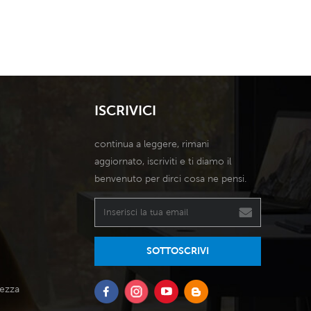
ISCRIVICI
continua a leggere, rimani
aggiornato, iscriviti e ti diamo il
benvenuto per dirci cosa ne pensi.
SOTTOSCRIVI
tezza