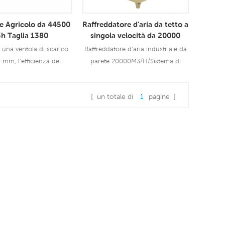
industria6
re Agricolo da 44500
Raffreddatore d'aria da tetto a
h Taglia 1380
singola velocità da 20000
m3h
 una ventola di scarico
Raffreddatore d'aria industriale da
 mm, l'efficienza del
parete 20000M3/H/Sistema di
'aria può raggiungere il
ventilazione di fabbrica migliore
 Quindi gli aspiratori
dell'aria fredda del condizionatore
[ un totale di
1
pagine ]
piamente utilizzati
solare utilizzando molta meno
ggi Di Più
Leggi Di Più
tria e nell'agricoltura.
energia rispetto alla refrigerazione.