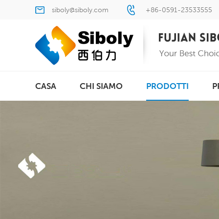
siboly@siboly.com
+86-0591-23533555
CASA
CHI SIAMO
PRODOTTI
P