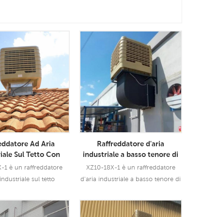
eddatore Ad Aria
Raffreddatore d'aria
iale Sul Tetto Con
industriale a basso tenore di
ico Industriale
carbonio a grande flusso
-1 è un raffreddatore
XZ10-18X-1 è un raffreddatore
eddatore Ad Aria
d'aria Raffreddatore d'aria
industriale sul tetto
d'aria industriale a basso tenore di
tivo Ventilatori A
evaporativo montato sul tetto
tore d'aria evaporativo
carbonio con grande flusso d'aria
ete Fabbrica Di
della Cina Produttori
riale che può essere
Raffreddatore d'aria evaporativo
ddamento Ad Aria
ato per tutti i tipi di
montato sul tetto della Cina che