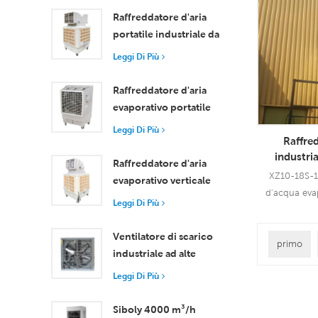
Leggi
della ventol
Raffreddatore d'aria
potente ven
portatile industriale da
velocità
18000 m³/h con
Leggi Di Più
raffreddamen
telecomando per il
di raffred
raffreddamento di
Raffreddatore d'aria
grandi spazi
evaporativo portatile
ad alta efficienza da
Leggi Di Più
Raffred
18000 m³/h con
industria
telecomando
Raffreddatore d'aria
dispositivo
XZ10-18S-1 
evaporativo verticale
dell'acqua 
d'acqua eva
con ruote e
Cina a ris
Leggi Di Più
può essere util
telecomando, portata
di applicazi
d'aria 18000 m³/h
Ventilatore di scarico
Utilizza un m
primo
industriale ad alte
Leggi
da 1,1 KW, 
prestazioni con flusso
Leggi Di Più
vento di 200
d'aria di 37.000 m³/h
Utiliz
per una ventilazione
Siboly 4000 m³/h
raffreddamen