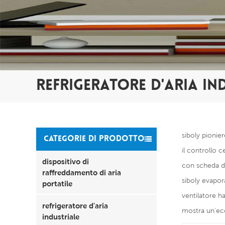
REFRIGERATORE D'ARIA IN
siboly pionier
CATEGORIE DI PRODOTTO
il controllo c
dispositivo di
con scheda di
raffreddamento di aria
siboly evapor
portatile
ventilatore ha
refrigeratore d'aria
mostra un'ecc
industriale