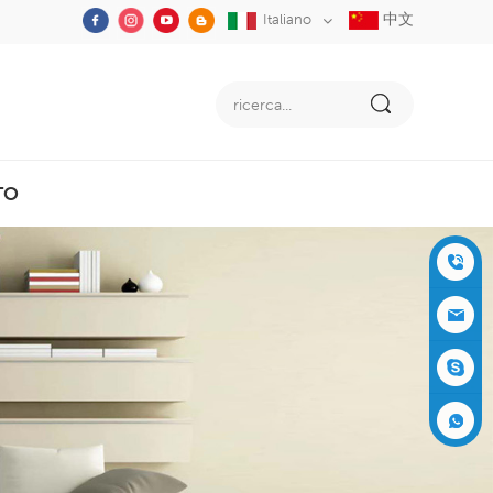
中文
Italiano
TO
+86-05
91-2353
siboly@s
3555
iboly.co
evaporat
m
ive-cool
+861537