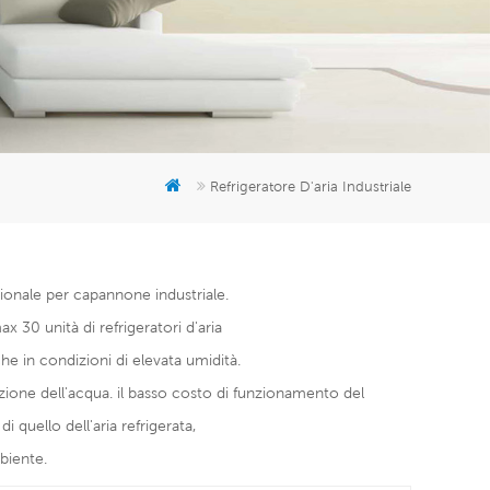
er
5951777
Refrigeratore D'aria Industriale
ssionale per capannone industriale.
x 30 unità di refrigeratori d'aria
he in condizioni di elevata umidità.
razione dell'acqua. il basso costo di funzionamento del
 quello dell'aria refrigerata,
biente.