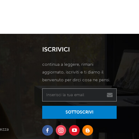
reddamento leader del
di raffreddamento leader del
settore.
settore.
ISCRIVICI
continua a leggere, rimani
aggiornato, iscriviti e ti diamo il
benvenuto per dirci cosa ne pensi.
SOTTOSCRIVI
tezza