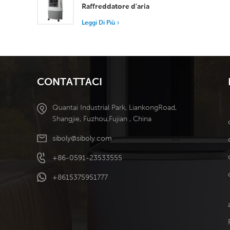
superiore
Raffreddatore d'aria
di raffred
portatile industriale
Leggi Di Più
Serbatoio staccabile da
50 l Raffreddamento
ad alta efficienza
CONTATTACI
Quantai Industrial Park, LiankongRoad,
Shangjie, Fuzhou,Fujian , China
siboly@siboly.com
+86-0591-23533555
+8615375951777