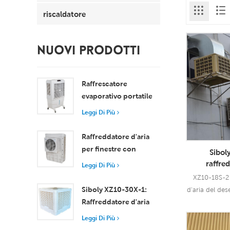
riscaldatore
NUOVI PRODOTTI
Raffrescatore
evaporativo portatile
da 8000 m³/h con
Leggi Di Più
serbatoio da 100 litri,
modello XZ13-080
Raffreddatore d'aria
per finestre con
Sibol
motore assiale
raffred
Leggi Di Più
compatto
evaporati
XZ10-18S-2 
installazion
Raffreddamento
Siboly XZ10-30X-1:
d'aria del des
d'ari
efficiente per stanze di
Raffreddatore d'aria
in Siboly che 
piccole e medie
evaporativo industriale
per tutti i 
Leggi Di Più
dimensioni
da 30000 m3/h
interne/estern