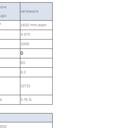
tore
ventilatore
fugo
³
1400 mm.diam
0.075
1000
0
83
6.2
22721
%
5.76 %
8000