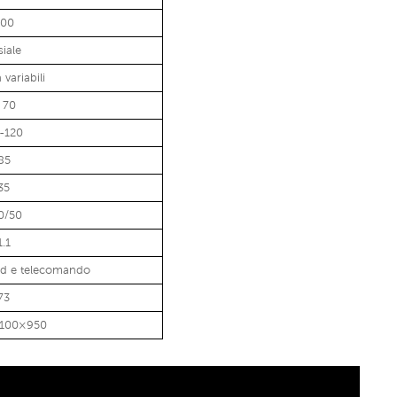
200
siale
 variabili
 70
-120
85
35
0/50
1.1
cd e telecomando
73
1100×950