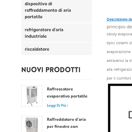
dispositivo di
raffreddamento di aria
portatile
Descrizione d
principio de
refrigeratore d'aria
siboly evapora
industriale
tipici sistemi
riscaldatore
evaporazione 
attraverso la 
NUOVI PRODOTTI
alla refrigera
per il comfort 
Raffrescatore
evaporativo portatile
da 8000 m³/h con
Leggi Di Più
serbatoio da 100 litri,
modello XZ13-080
Raffreddatore d'aria
per finestre con