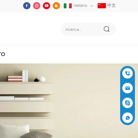
中文
Italiano
TO
+86-05
91-2353
siboly@s
3555
iboly.co
evaporat
m
ive-cool
+861537