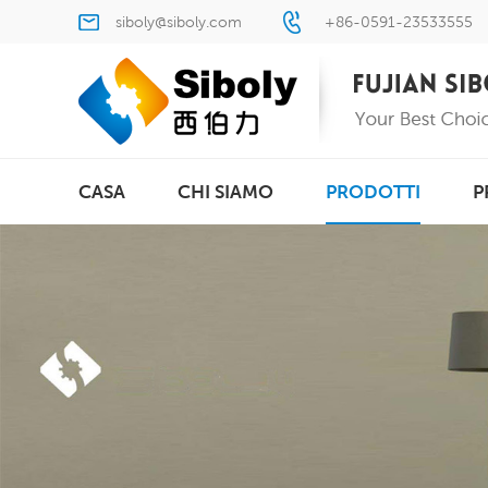
siboly@siboly.com
+86-0591-23533555
CASA
CHI SIAMO
PRODOTTI
P