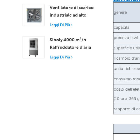
d'aria 18000 m³/h
Ventilatore di scarico
genere
industriale ad alte
prestazioni con flusso
Leggi Di Più
capacità
d'aria di 37.000 m³/h
per una ventilazione
potenza (kw)
Siboly 4000 m³/h
superiore
Raffreddatore d'aria
superficie uti
portatile industriale
Leggi Di Più
ricambio d'ari
Serbatoio staccabile da
unità richieste
50 l Raffreddamento
ad alta efficienza
consumo tota
costo dell'elet
(10 ore, 365 g
rapporto di c