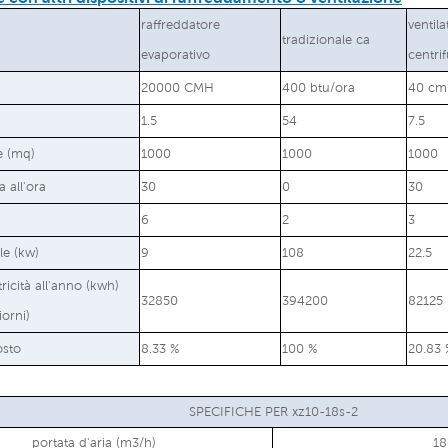
raffreddatore
ventila
tradizionale ca
evaporativo
centri
20000 CMH
400 btu/ora
40 cm
1.5
54
7.5
le (mq)
1000
1000
1000
a all'ora
30
0
30
6
2
3
le (kw)
9
108
22.5
tricità all'anno (kwh)
32850
394200
82125
iorni)
osto
8.33 %
100 %
20.83 
SPECIFICHE PER xz10-18s-2
portata d'aria (m3/h)
1