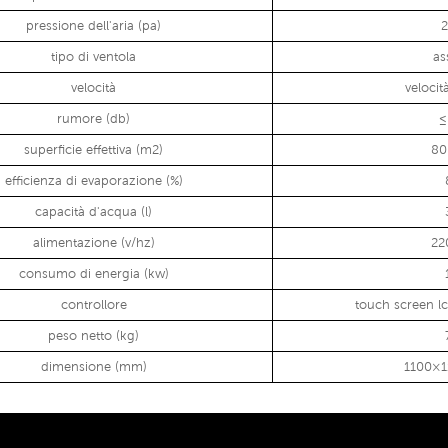
pressione dell'aria (pa)
tipo di ventola
as
velocità
velocità
rumore (db)
≤
superficie effettiva (m2)
80
efficienza di evaporazione (%)
capacità d'acqua (l)
alimentazione (v/hz)
22
consumo di energia (kw)
controllore
touch screen l
peso netto (kg)
dimensione (mm)
1100×