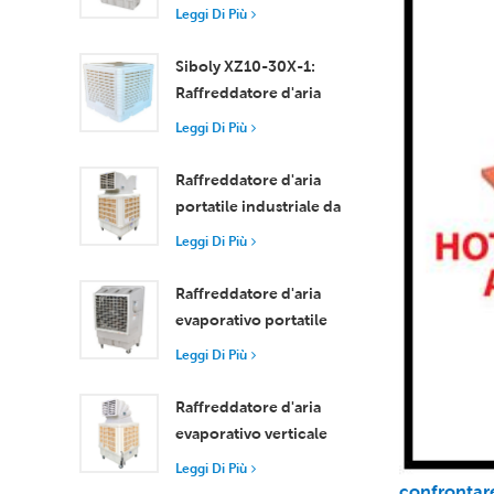
motore assiale
Leggi Di Più
compatto
Raffreddamento
Siboly XZ10-30X-1:
efficiente per stanze di
Raffreddatore d'aria
piccole e medie
evaporativo industriale
Leggi Di Più
dimensioni
da 30000 m3/h
Raffreddatore d'aria
portatile industriale da
18000 m³/h con
Leggi Di Più
telecomando per il
raffreddamento di
Raffreddatore d'aria
grandi spazi
evaporativo portatile
ad alta efficienza da
Leggi Di Più
18000 m³/h con
telecomando
Raffreddatore d'aria
evaporativo verticale
con ruote e
Leggi Di Più
telecomando, portata
confrontare