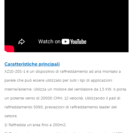
Caratteristiche principali
XZ10-20S-1 è un dispositivo di raffreddamento ad aria montato a
parete che può essere utilizzato per tutti i tipi di applicazioni
interne/esterne. Utilizza un motore del ventilatore da 1,5 KW, ti porta
un potente vento di 20000 CMH, 12 velocità. Utilizzando il pad di
raffreddamento 5090, prestazioni di raffreddamento leader del
settore.
1) Raffredda un'area fino a 200m2;