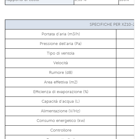
SPECIFICHE PER XZ10-20S
Portata d'aria (m3/h)
Pressione dell'aria (Pa)
Tipo di ventola
Velocità
Rumore (dB)
Area effettiva (m2)
Efficienza di evaporazione (%)
Capacità d'acqua (L)
Alimentazione (V/Hz)
Consumo energetico (kw)
Controllore