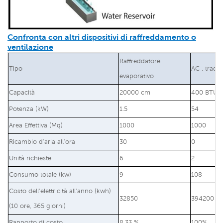
Confronta con altri dispositivi di raffreddamento o
ventilazione
Raffreddatore
Tipo
AC . tradiz
evaporativo
Capacità
20000 cm
400 BTU/o
Potenza (kW)
1.5
54
Area Effettiva (Mq)
1000
1000
Ricambio d'aria all'ora
30
0
Unità richieste
6
2
Consumo totale (kw)
9
108
Costo dell'elettricità all'anno (kwh)
32850
394200
(10 ore, 365 giorni)
Rapporto di costo
8,33 %
100%