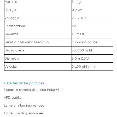
Marchio
Siboly
Energia
0 2KW
Voltaggio
220V 1Ph
Certificazione
Ce
Garanzia
18 mesi
Servizio post-vendita fornito
Supporto online
Flusso d'aria
383600 m3/h
Diametro
3 0m (10ft)
Velocità
5-100 giri / min
Caratteristiche principali
Motore e cambio di spicco industriali
VFD stabile
Lame di alluminio estruso
Copertura di grandi aree