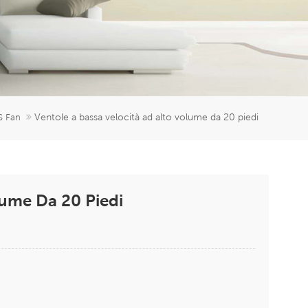
er
5951777
Ventole a bassa velocità ad alto volume da 20 piedi
S Fan
lume Da 20 Piedi