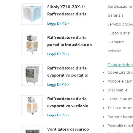
Raffreddamento
Certificazione
Siboly XZ10-30X-1:
efficiente per stanze di
Raffreddatore d'aria
Garanzia
piccole e medie
evaporativo industriale
Leggi Di Più
Servizio post-
dimensioni
da 30000 m3/h
Flusso d'aria
Raffreddatore d'aria
Diametro
portatile industriale da
Velocità
18000 m³/h con
Leggi Di Più
telecomando per il
Caratteristich
raffreddamento di
Raffreddatore d'aria
Copertura di 
grandi spazi
evaporativo portatile
Motore e cambi
ad alta efficienza da
Leggi Di Più
18000 m³/h con
VFD stabile
telecomando
Raffreddatore d'aria
Lame in allum
evaporativo verticale
Telaio e strutt
con ruote e
Leggi Di Più
Rumore bass
telecomando, portata
Possibile funz
d'aria 18000 m³/h
Ventilatore di scarico