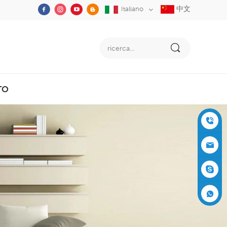
中文
Italiano
TO
+86-05
91-2353
siboly@s
3555
iboly.co
evaporat
m
ive-cool
+861537