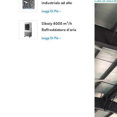
Casi di succe
industriale ad alte
prestazioni con flusso
Leggi Di Più
d'aria di 37.000 m³/h
per una ventilazione
Siboly 4000 m³/h
superiore
Raffreddatore d'aria
portatile industriale
Leggi Di Più
Serbatoio staccabile da
50 l Raffreddamento
ad alta efficienza