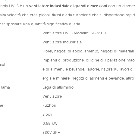
 Siboly HVLS è un
ventilatore industriale di grandi dimensioni
con un diametro
 alta velocità che crea piccoli flussi d'aria turbolenti che si disperdono ra
 per spostare una quantità significativa di aria.
Ventilatore HVLS Modello: SF-6100
Ventilatore industriale
Hotel, negozi di abbigliamento, negozi di materiali
impianti di produzione, officine di riparazione mac
cabili
e di alimenti e bevande, fattorie, ristoranti, lavori d
ergia e miniere, negozi di alimenti e bevande, altro
a lama
Lega di alluminio
Ventilatore
ne
Fuzhou
Siboli
0,68 kW
380V 3PH