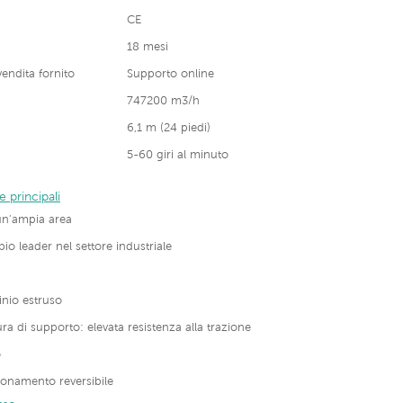
CE
18 mesi
vendita fornito
Supporto online
747200 m3/h
6,1 m (24 piedi)
5-60 giri al minuto
e principali
un'ampia area
o leader nel settore industriale
inio estruso
ura di supporto: elevata resistenza alla trazione
o
ionamento reversibile