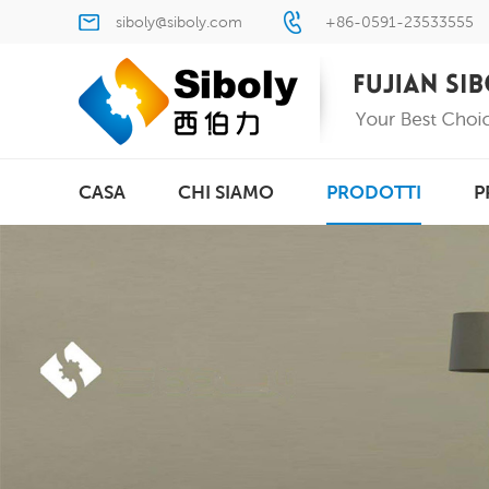
siboly@siboly.com
+86-0591-23533555
CASA
CHI SIAMO
PRODOTTI
P