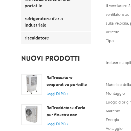
portatile
Il ventilatore
ventilatore ad
refrigeratore d'aria
sulla velocità,
industriale
Articolo
riscaldatore
Tipo
NUOVI PRODOTTI
Industrie appli
Raffrescatore
evaporativo portatile
Materiale dell
da 8000 m³/h con
Montaggio
Leggi Di Più
serbatoio da 100 litri,
Luogo d'origi
modello XZ13-080
Raffreddatore d'aria
Marchio
per finestre con
Energia
motore assiale
Leggi Di Più
compatto
Voltaggio