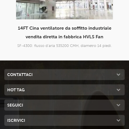
iale
Cina Garage ventilatore di scarico
Ve
n
industriale ventilatore da soffitto fabbrica
p
HVLS Fan Restaurant
iedi.
SF-4300: flusso d'aria 535200 CMH, diametro 14 piedi.
SF-4
CONTATTACI
HOT TAG
SEGUICI
ISCRIVICI