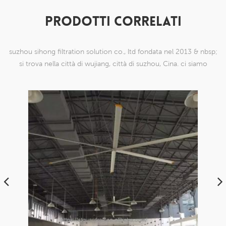
PRODOTTI CORRELATI
suzhou sihong filtration solution co., ltd fondata nel 2013 & nbsp;
si trova nella città di wujiang, città di suzhou, Cina. ci siamo
specializzati in prodotti a maglia di nylon che sono in grado di
farlo