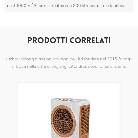
da 30000 m³/h con serbatoio da 200 litri per uso in fabbrica
PRODOTTI CORRELATI
suzhou sihong filtration solution co., ltd fondata nel 2013 & nbsp;
si trova nella città di wujiang, città di suzhou, Cina. ci siamo
specializzati in prodotti a maglia di nylon che sono in grado di
farlo