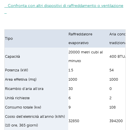
   Confronta con altri dispositivi di raffreddamento o ventilazione

Raffreddatore
Aria condiz
Tipo
evaporativo
tradizionale
20000 metri cubi al
Capacità
400 BTU/or
minuto
Potenza (kW)
1.5
54
Area effettiva (mq)
1000
1000
Ricambio d'aria all'ora
30
0
Unità richieste
6
2
Consumo totale (kw)
9
108
Costo dell'elettricità all'anno (kWh)
32850
394200
(10 ore, 365 giorni)