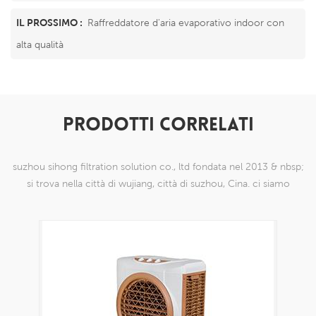
IL PROSSIMO :
Raffreddatore d'aria evaporativo indoor con
alta qualità
PRODOTTI CORRELATI
suzhou sihong filtration solution co., ltd fondata nel 2013 & nbsp;
si trova nella città di wujiang, città di suzhou, Cina. ci siamo
specializzati in prodotti a maglia di nylon che sono in grado di
farlo