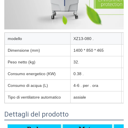
modello
XZ13-080 .
F
Dimensione (mm)
1400 * 850 * 465
ve
Peso netto (kg)
32.
A
Consumo energetico (KW)
0.38 .
c
Consumo di acqua (L)
4-6 . per . ora
A
Tipo di ventilatore automatico
assiale
R
Dettagli del prodotto