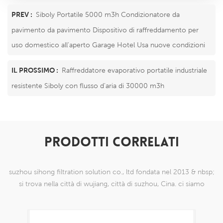
PREV :
Siboly Portatile 5000 m3h Condizionatore da
pavimento da pavimento Dispositivo di raffreddamento per
uso domestico all'aperto Garage Hotel Usa nuove condizioni
IL PROSSIMO :
Raffreddatore evaporativo portatile industriale
resistente Siboly con flusso d'aria di 30000 m3h
PRODOTTI CORRELATI
suzhou sihong filtration solution co., ltd fondata nel 2013 & nbsp;
si trova nella città di wujiang, città di suzhou, Cina. ci siamo
specializzati in prodotti a maglia di nylon che sono in grado di
farlo