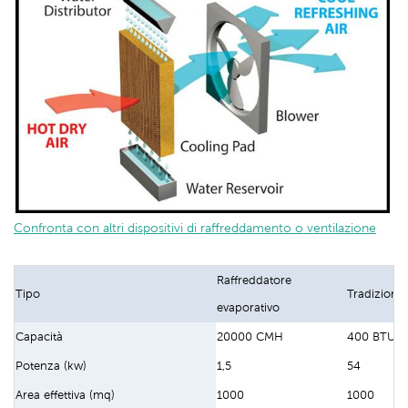
Confronta con altri dispositivi di raffreddamento o ventilazione
Raffreddatore
Tipo
Tradiziona
evaporativo
Capacità
20000 CMH
400 BTU/o
Potenza (kw)
1,5
54
Area effettiva (mq)
1000
1000