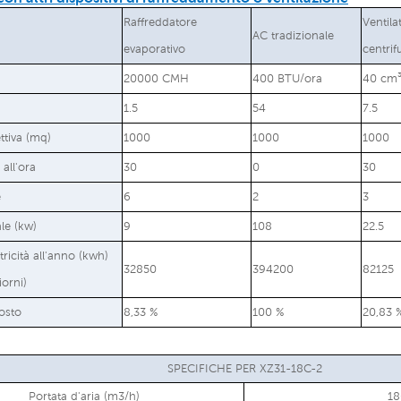
Raffreddatore
Ventila
AC tradizionale
evaporativo
centri
20000 CMH
400 BTU/ora
40 cm
1.5
54
7.5
ettiva (mq)
1000
1000
1000
all'ora
30
0
30
e
6
2
3
le (kw)
9
108
22.5
tricità all'anno (kwh)
32850
394200
82125
iorni)
osto
8,33 %
100 %
20,83 
SPECIFICHE PER XZ31-18C-2
Portata d'aria (m3/h)
1