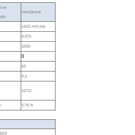
tore
Ventilatore
fugo
³
1400 mm.dia
0,075
1000
0
83
6.2
22721
%
5,76 %
8000