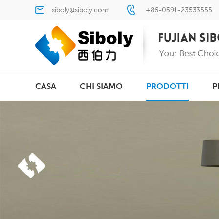
siboly@siboly.com
+86-0591-23533555
CASA
CHI SIAMO
PRODOTTI
P