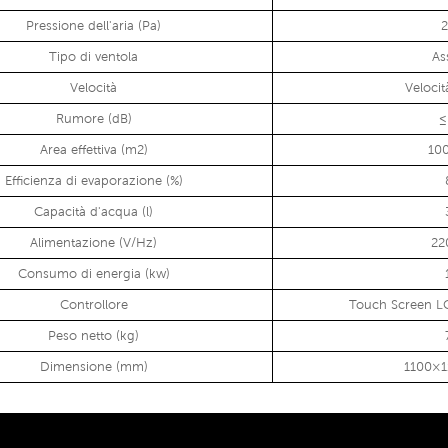
Pressione dell'aria (Pa)
Tipo di ventola
As
Velocità
Velocit
Rumore (dB)
≤
Area effettiva (m2)
10
Efficienza di evaporazione (%)
Capacità d'acqua (l)
Alimentazione (V/Hz)
22
Consumo di energia (kw)
Controllore
Touch Screen L
Peso netto (kg)
Dimensione (mm)
1100×