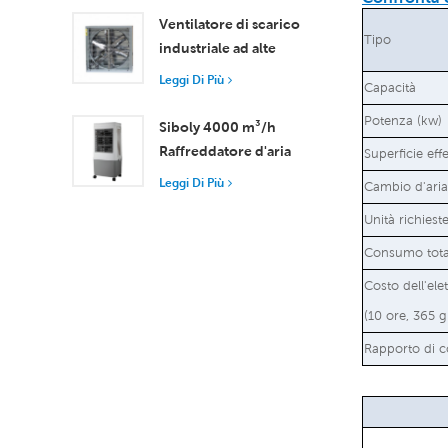
d'aria 18000 m³/h
Ventilatore di scarico
Tipo
industriale ad alte
prestazioni con flusso
Leggi Di Più
Capacità
d'aria di 37.000 m³/h
per una ventilazione
Potenza (kw)
Siboly 4000 m³/h
superiore
Raffreddatore d'aria
Superficie eff
portatile industriale
Leggi Di Più
Cambio d'aria 
Serbatoio staccabile da
Unità richiest
50 l Raffreddamento
ad alta efficienza
Consumo tota
Costo dell'elet
(10 ore, 365 g
Rapporto di c