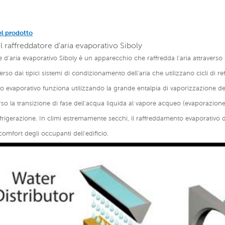
el prodotto
l raffreddatore d'aria evaporativo Siboly
re d'aria evaporativo Siboly è un apparecchio che raffredda l'aria attravers
erso dai tipici sistemi di condizionamento dell'aria che utilizzano cicli di
 evaporativo funziona utilizzando la grande entalpia di vaporizzazione de
erso la transizione di fase dell'acqua liquida al vapore acqueo (evaporazion
refrigerazione. In climi estremamente secchi, il raffreddamento evaporativo de
comfort degli occupanti dell'edificio.