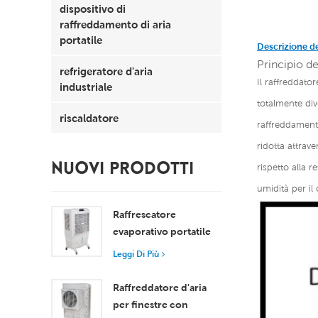
dispositivo di
raffreddamento di aria
portatile
Descrizione d
Principio de
refrigeratore d'aria
Il raffreddato
industriale
totalmente div
riscaldatore
raffreddamento
ridotta attrav
NUOVI PRODOTTI
rispetto alla 
umidità per il 
Raffrescatore
evaporativo portatile
da 8000 m³/h con
Leggi Di Più
serbatoio da 100 litri,
modello XZ13-080
Raffreddatore d'aria
per finestre con