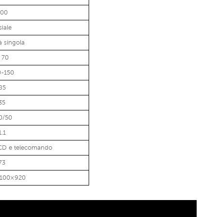
200
siale
à singola
 70
0-150
85
35
0/50
1.1
CD e telecomando
73
1100×920