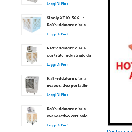
motore assiale
Leggi Di Più
compatto
Raffreddamento
Siboly XZ10-30X-1:
efficiente per stanze di
Raffreddatore d'aria
piccole e medie
evaporativo industriale
Leggi Di Più
dimensioni
da 30000 m3/h
Raffreddatore d'aria
portatile industriale da
18000 m³/h con
Leggi Di Più
telecomando per il
raffreddamento di
Raffreddatore d'aria
grandi spazi
evaporativo portatile
ad alta efficienza da
Leggi Di Più
18000 m³/h con
telecomando
Raffreddatore d'aria
evaporativo verticale
con ruote e
Leggi Di Più
telecomando, portata
Confronta c