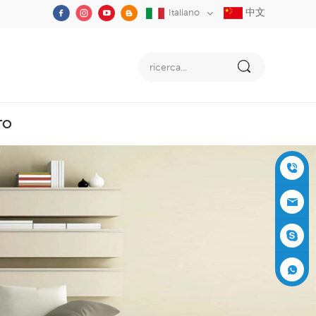
中文
Italiano
TO
+86-05
91-2353
siboly@s
3555
iboly.co
evaporat
m
ive-cool
+861537