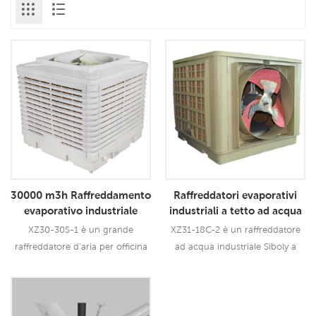
30000 m3h Raffreddamento
Raffreddatori evaporativi
evaporativo industriale
industriali a tetto ad acqua
Raffreddatore ad aria
Siboly a basso costo
XZ30-30S-1 è un grande
XZ31-18C-2 è un raffreddatore
industriale Prezzo
raffreddatore d'aria per officina
ad acqua industriale Siboly a
industriale da 3,0 kW che può
basso costo che può essere
essere utilizzato per tutti i tipi di
utilizzato per tutti i tipi di
applicazioni interne/esterne.
applicazioni interne/esterne.
Leggi Di Più
Leggi Di Più
Utilizza un motore della ventola
Utilizza un motore della ventola