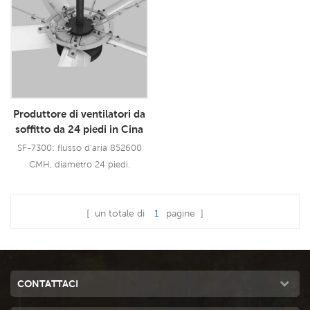
da 3,0 KW con cablaggio in
da 1,1 KW, ti offre un potente
rame puro, che offre un vento
vento di 18000 CMH, velocità
potente di 30000 CMH, 12
singola. Utilizzando una piastra
velocità. Pad di raffreddamento
di raffreddamento 5090,
5090 di grandi dimensioni,
prestazioni di raffreddamento
prestazioni di raffre6
leader nel settore.
Produttore di ventilatori da
soffitto da 24 piedi in Cina
SF-7300: flusso d'aria 852600
CMH, diametro 24 piedi.
[ un totale di
1
pagine ]
Leggi Di Più
CONTATTACI