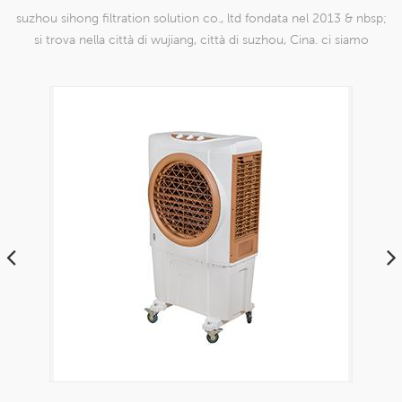
suzhou sihong filtration solution co., ltd fondata nel 2013 & nbsp;
si trova nella città di wujiang, città di suzhou, Cina. ci siamo
specializzati in prodotti a maglia di nylon che sono in grado di
farlo