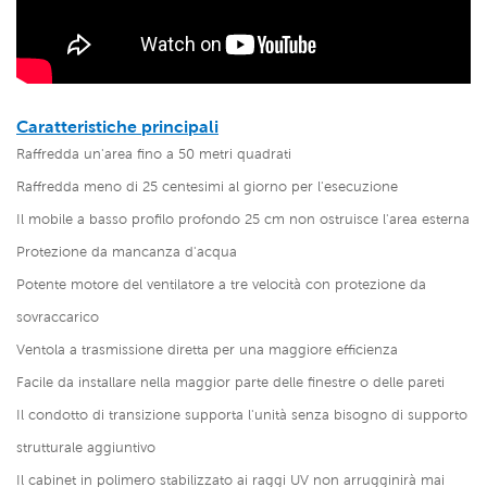
Caratteristiche principali
Raffredda un'area fino a 50 metri quadrati
Raffredda meno di 25 centesimi al giorno per l'esecuzione
Il mobile a basso profilo profondo 25 cm non ostruisce l'area esterna
Protezione da mancanza d'acqua
Potente motore del ventilatore a tre velocità con protezione da
sovraccarico
Ventola a trasmissione diretta per una maggiore efficienza
Facile da installare nella maggior parte delle finestre o delle pareti
Il condotto di transizione supporta l'unità senza bisogno di supporto
strutturale aggiuntivo
Il cabinet in polimero stabilizzato ai raggi UV non arrugginirà mai