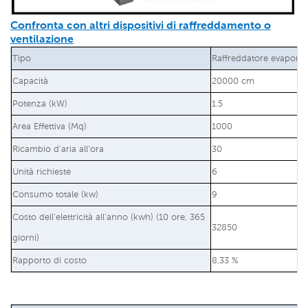
Confronta con altri dispositivi di raffreddamento o
ventilazione
Tipo
Raffreddatore evaporat
Capacità
20000 cm
Potenza (kW)
1.5
Area Effettiva (Mq)
1000
Ricambio d'aria all'ora
30
Unità richieste
6
Consumo totale (kw)
9
Costo dell'elettricità all'anno (kwh) (10 ore, 365
32850
giorni)
Rapporto di costo
8,33 %