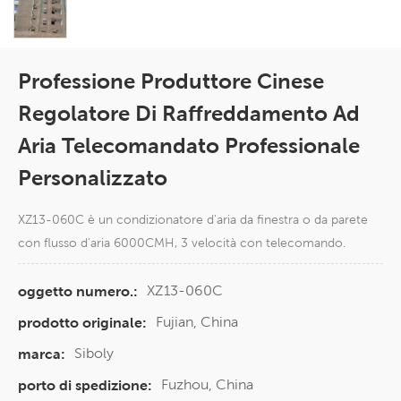
Professione Produttore Cinese
Regolatore Di Raffreddamento Ad
Aria Telecomandato Professionale
Personalizzato
XZ13-060C è un condizionatore d'aria da finestra o da parete
con flusso d'aria 6000CMH, 3 velocità con telecomando.
XZ13-060C
oggetto numero.:
Fujian, China
prodotto originale:
Siboly
marca:
Fuzhou, China
porto di spedizione: