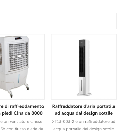
re di raffreddamento
Raffreddatore d'aria portatile
n piedi Cina da 8000
ad acqua dal design sottile
m3h
è un ventilatore cinese
XT13-003-2 è un raffreddatore ad
h con flusso d'aria da
acqua portatile dal design sottile
3 velocità con funzione
con flusso d'aria di 300 cmh, 3