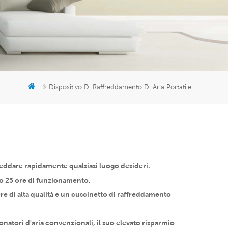
er
5951777
Dispositivo Di Raffreddamento Di Aria Portatile
freddare rapidamente qualsiasi luogo desideri.
mo 25 ore di funzionamento.
ere di alta qualità e un cuscinetto di raffreddamento
onatori d'aria convenzionali, il suo elevato risparmio