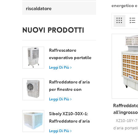
energetico e 
riscaldatore
NUOVI PRODOTTI
Raffrescatore
evaporativo portatile
da 8000 m³/h con
Leggi Di Più
serbatoio da 100 litri,
modello XZ13-080
Raffreddatore d'aria
per finestre con
motore assiale
Leggi Di Più
compatto
Raffreddator
Raffreddamento
all'ingross
Siboly XZ10-30X-1:
18
efficiente per stanze di
XZ10-18Y-7 
Raffreddatore d'aria
piccole e medie
d'aria portati
evaporativo industriale
Leggi Di Più
dimensioni
Cooler da
da 30000 m3/h