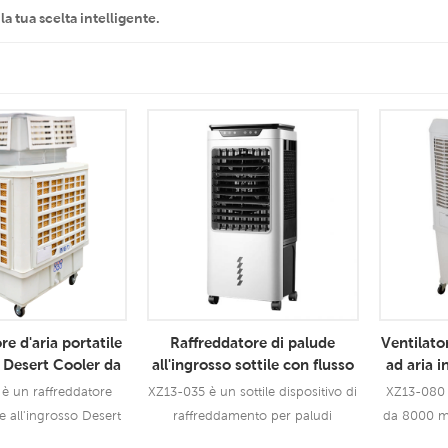
la tua scelta intelligente.
e d'aria portatile
Raffreddatore di palude
Ventilato
o Desert Cooler da
all'ingrosso sottile con flusso
ad aria i
000 m3h
d'aria di 3500 CMH
è un raffreddatore
XZ13-035 è un sottile dispositivo di
XZ13-080 
le all'ingrosso Desert
raffreddamento per paludi
da 8000 m3
 18000 m3h e sta
all'ingrosso con flusso d'aria di
8000 cmh, 