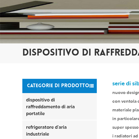
DISPOSITIVO DI RAFFREDD
serie di s
CATEGORIE DI PRODOTTO
nuovo design,
dispositivo di
con ventola o
raffreddamento di aria
materiale pla
portatile
in particolar
refrigeratore d'aria
super spesso
industriale
i radiatori a