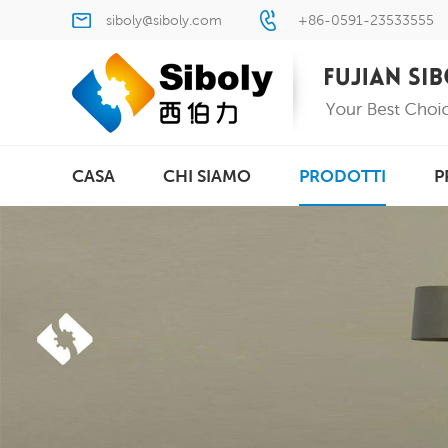
siboly@siboly.com
+86-0591-23533555
CASA
CHI SIAMO
PRODOTTI
P