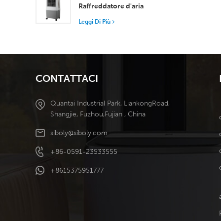
superiore
Raffreddatore d'aria
soffiare vent
portatile industriale
gli utenti, 
Leggi Di Più
Serbatoio staccabile da
design a doppi
50 l Raffreddamento
soffiare un v
ad alta efficienza
CONTATTACI
Quantai Industrial Park, LiankongRoad,
Shangjie, Fuzhou,Fujian , China
siboly@siboly.com
+86-0591-23533555
+8615375951777