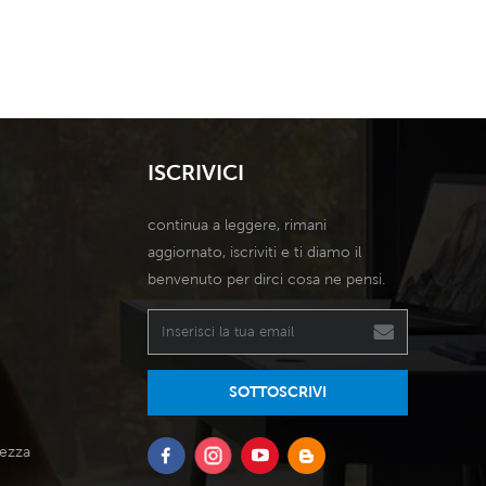
ta dell'aria per soffiare
umido per gli utenti, innova l'uso
orte per coprire un'area
del design a doppia uscita dell'aria
e di 20-30 mq. Questo
per soffiare vento più forte per
odello è adat6
coprire un super6
ISCRIVICI
continua a leggere, rimani
aggiornato, iscriviti e ti diamo il
benvenuto per dirci cosa ne pensi.
SOTTOSCRIVI
tezza