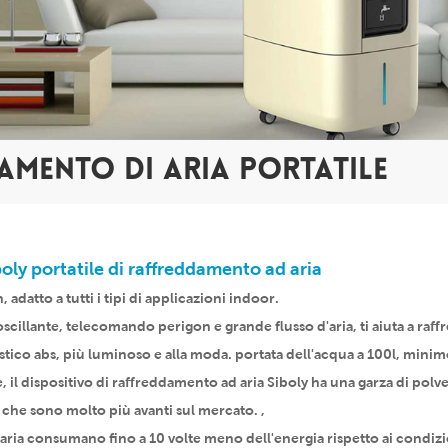
AMENTO DI ARIA PORTATILE
iboly portatile di raffreddamento ad aria
 adatto a tutti i tipi di applicazioni indoor.
scillante, telecomando perigon e grande flusso d'aria, ti aiuta a raf
stico abs, più luminoso e alla moda. portata dell'acqua a 100l, mini
e, il dispositivo di raffreddamento ad aria Siboly ha una garza di polv
 che sono molto più avanti sul mercato. ,
d aria consumano fino a 10 volte meno dell'energia rispetto ai condizi