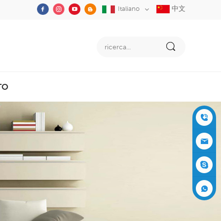
中文
Italiano
TO
+86-05
91-2353
siboly@s
3555
iboly.co
evaporat
m
ive-cool
+861537