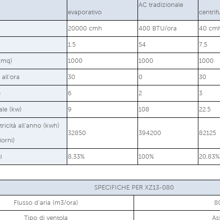
AC tradizionale
evaporativo
centri
20000 cmh
400 BTU/ora
40 cm
1.5
54
7.5
 (mq)
1000
1000
1000
all'ora
30
0
30
e
6
2
3
le (kw)
9
108
22.5
tricità all'anno (kwh)
32850
394200
82125
iorni)
i
8,33%
100%
20,83%
SPECIFICHE PER XZ13-080
Flusso d'aria (m3/ora)
8
Tipo di ventola
As