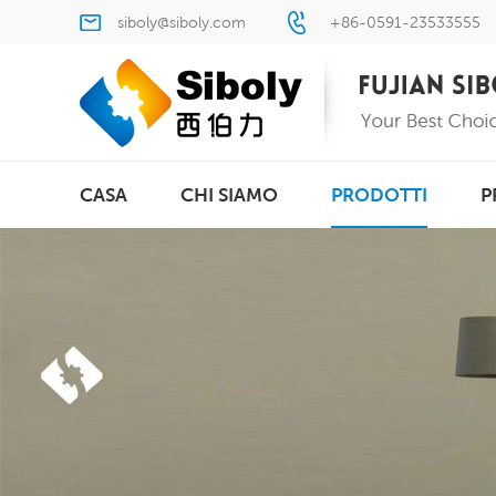
siboly@siboly.com
+86-0591-23533555
CASA
CHI SIAMO
PRODOTTI
P