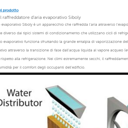
el prodotto
l raffreddatore d'aria evaporativo Siboly
re evaporativo Siboly è un apparecchio che raffredda l'aria attraverso l'eva
diverso dai tipici sistemi di condizionamento che utilizzano cicli di refr
 evaporativo funziona sfruttando la grande entalpia di vaporizzazione dell
tivo attraverso la transizione di fase dall'acqua liquida al vapore acqueo (
ispetto alla refrigerazione. Nei climi estremamente secchi, il raffreddament
umidità per il comfort degli occupanti dell’edificio.