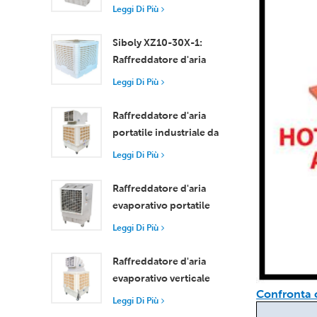
motore assiale
Leggi Di Più
compatto
Raffreddamento
Siboly XZ10-30X-1:
efficiente per stanze di
Raffreddatore d'aria
piccole e medie
evaporativo industriale
Leggi Di Più
dimensioni
da 30000 m3/h
Raffreddatore d'aria
portatile industriale da
18000 m³/h con
Leggi Di Più
telecomando per il
raffreddamento di
Raffreddatore d'aria
grandi spazi
evaporativo portatile
ad alta efficienza da
Leggi Di Più
18000 m³/h con
telecomando
Raffreddatore d'aria
evaporativo verticale
Confronta c
con ruote e
Leggi Di Più
telecomando, portata