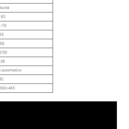
locità
 62
0-70
85
100
0/50
,38
e automatico
32
850×465