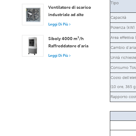
Tipo
d'aria 18000 m³/h
Ventilatore di scarico
industriale ad alte
Capacità
prestazioni con flusso
Leggi Di Più
Potenza (kW)
d'aria di 37.000 m³/h
per una ventilazione
Area effettiva
Siboly 4000 m³/h
superiore
Raffreddatore d'aria
Cambio d'aria 
portatile industriale
Leggi Di Più
Unità richiest
Serbatoio staccabile da
50 l Raffreddamento
Consumo Tota
ad alta efficienza
Costo dell'elet
(10 ore, 365 g
Rapporto cost