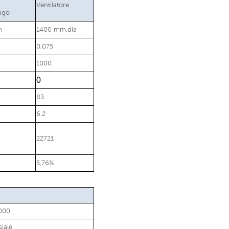
Ventilatore
fugo
h
1400 mm.dia
0,075
1000
0
83
6.2
22721
5,76%
000
siale