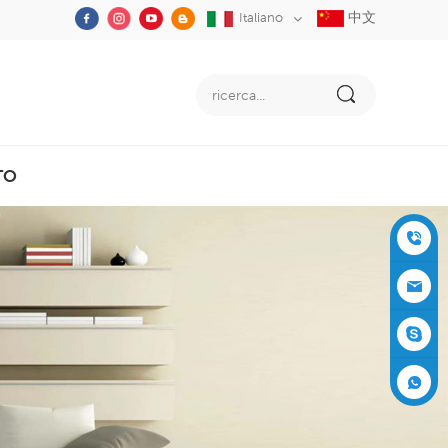
中文
Italiano
TO
+86-05
91-2353
siboly@s
3555
iboly.co
evaporat
m
ive-cool
+861537