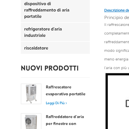
dispositivo di
raffreddamento di aria
Descrizione d
portatile
Principio de
Il raffrescato
refrigeratore d'aria
completamente 
industriale
raffreddamento
riscaldatore
modo significa
meno energia r
NUOVI PRODOTTI
l’aria con più 
Raffrescatore
evaporativo portatile
da 8000 m³/h con
Leggi Di Più
serbatoio da 100 litri,
modello XZ13-080
Raffreddatore d'aria
per finestre con