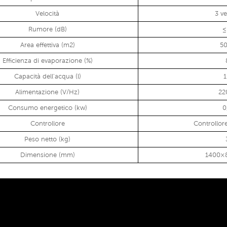
Velocità
3 ve
Rumore (dB)
≤
Area effettiva (m2)
5
Efficienza di evaporazione (%)
Capacità dell'acqua (l)
Alimentazione (V/Hz)
22
Consumo energetico (kw)
0
Controllore
Controllor
Peso netto (kg)
Dimensione (mm)
1400×