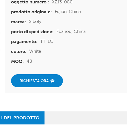
XZ13-080
oggetto numero.:
Fujian, China
prodotto originale:
Siboly
marca:
Fuzhou, China
porto di spedizione:
TT, LC
pagamento:
White
colore:
48
MOQ:
RICHIESTA ORA
LI DEL PRODOTTO