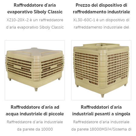
Raffreddatore d'aria
Prezzo del dispositivo di
evaporativo Siboly Classic
raffreddamento industriale
da 1,5 kW
del deserto del dispositivo
XZ10-20X-2 è un raffreddatore
XL30-60C-1 è un dispositivo di
di raffreddamento della
d'aria evaporativo Siboly Classic
raffreddamento industriale del
palude del supporto del
da 1,5 kW che può essere
deserto del dispositivo di
tetto di 60000 m3h
utilizzato per tutti i tipi di
raffreddamento della palude del
applicazioni interne/esterne.
supporto del tetto da 22KW che
Leggi Di Più
Leggi Di Più
Utilizza un motore della ventola
può essere utilizzato per tutti i
da 1,5 kW, offre un vento
tipi di applicazioni industriali o
potente di 20000 CMH, 12
commerciali. Utilizza un motore
velocità. Utilizzando il pad di
della ventola da 22,0 kW con
raffreddamento 5090,
cablaggio in rame puro, offre un
prestazioni di raffreddamento
vento potente di 60000 CMH,
leader a livello industriale.
velocit6
Raffreddatore d'aria ad
Raffreddatori d'aria
acqua industriale di piccole
industriali pesanti a singola
dimensioni
velocità da 380 V
Raffreddatore d'aria industriale
Raffreddatore d'aria industriale
da parete da 10000
da parete 18000M3/H/Sistema di