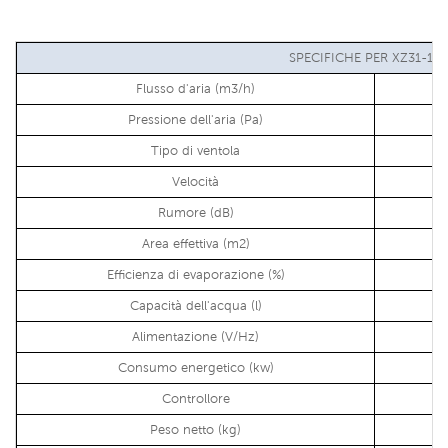
SPECIFICHE PER XZ31-18X
Flusso d'aria (m3/h)
Pressione dell'aria (Pa)
Tipo di ventola
Velocità
Rumore (dB)
Area effettiva (m2)
Efficienza di evaporazione (%)
Capacità dell'acqua (l)
Alimentazione (V/Hz)
Consumo energetico (kw)
Controllore
Peso netto (kg)