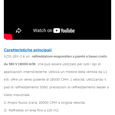
Caratteristiche principali
XZ31-18X-2 è un
raffreddatore evaporativo a parete a basso costo
da 380 V 18000 m3h
che può essere utilizzato per tutti i tipi di
applicazioni interne/esterne. Utilizza un motore della ventola da 1,1
kW, offre un vento potente di 18000 CMH, 1 velocità. Utilizzando il
pad di raffreddamento 5090, prestazioni di raffreddamento leader a
livello industriale.
1)
Ampio flusso d'aria, 18000 CMH a singola velocità;
2)
Raffredda un'area fino a 120 m2;