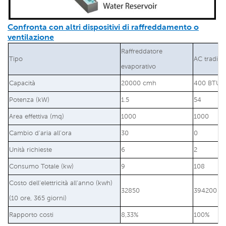
Confronta con altri dispositivi di raffreddamento o
ventilazione
Raffreddatore
Tipo
AC tradizi
evaporativo
Capacità
20000 cmh
400 BTU/o
Potenza (kW)
1.5
54
Area effettiva (mq)
1000
1000
Cambio d'aria all'ora
30
0
Unità richieste
6
2
Consumo Totale (kw)
9
108
Costo dell'elettricità all'anno (kwh)
32850
394200
(10 ore, 365 giorni)
Rapporto costi
8,33%
100%