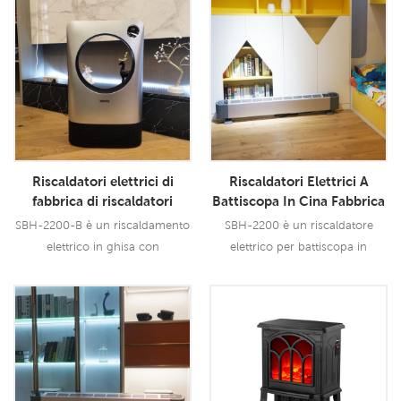
di sicurezza multiple.
Leggi Di Più
Leggi Di Più
Riscaldatori elettrici di
Riscaldatori Elettrici A
fabbrica di riscaldatori
Battiscopa In Cina Fabbrica
elettrici in ghisa da 2200 W
Di Riscaldatori Portatili
SBH-2200-B è un riscaldamento
SBH-2200 è un riscaldatore
in Cina
Lowes
elettrico in ghisa con
elettrico per battiscopa in
telecomando in alluminio
porcellana riscaldatore portatile
inossidabile.
lowes con uscita 2200 W, ha una
protezione di sicurezza multipla.
Leggi Di Più
Leggi Di Più