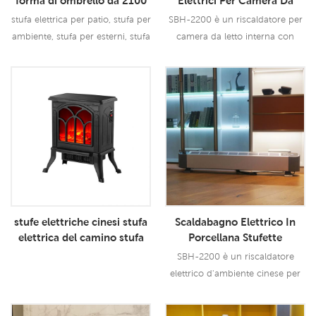
forma di ombrello da 2100
Elettrici Per Camera Da
W
Letto Riscaldatori Elettrici
stufa elettrica per patio, stufa per
SBH-2200 è un riscaldatore per
Per Camera Da Letto In
ambiente, stufa per esterni, stufa
camera da letto interna con
Cina
per bar
riscaldatore elettrico cinese con
uscita 2200 W, ha una
protezione di sicurezza multipla.
Leggi Di Più
Leggi Di Più
stufe elettriche cinesi stufa
Scaldabagno Elettrico In
elettrica del camino stufa
Porcellana Stufette
del camino con le fiamme
Elettriche Per Ombrelli
SBH-2200 è un riscaldatore
realistiche del ceppo del
Riscaldatore Elettrico Da
elettrico d'ambiente cinese per
LED 750/1500W
Bar
riscaldatori elettrici per ombrelli
con uscita 2200 W, ha protezioni