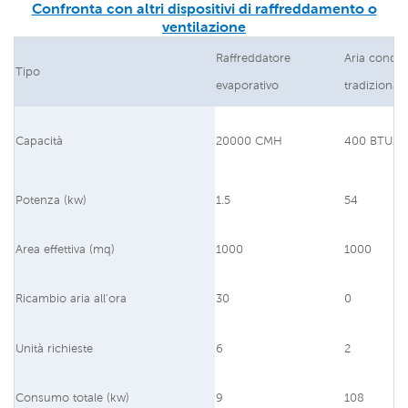
Confronta con altri dispositivi di raffreddamento o
ventilazione
Raffreddatore
Aria condiz
Tipo
evaporativo
tradizionale
Capacità
20000 CMH
400 BTU/o
Potenza (kw)
1.5
54
Area effettiva (mq)
1000
1000
Ricambio aria all'ora
30
0
Unità richieste
6
2
Consumo totale (kw)
9
108