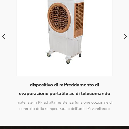
radiatore dell'aria evaporativo portatile
mando
domestico da 8000 cmh per uso domestico
 ed
envirotech
onale di
design nuovo di zecca, adatto a tutti i tipi di
latore
applicazioni interne ed esterne, commerciali e
industriali.