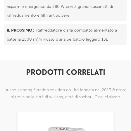
risparmio energetico da 380 W con 3 grandi cuscinetti di
raffreddamento e filtri antipolvere
IL PROSSIMO :
Raffreddatore d'aria compatto alimentato a
batteria 2500 m³/h Flusso d'aria Serbatoio leggero 15L
PRODOTTI CORRELATI
suzhou sihong filtration solution co., ltd fondata nel 2013 & nbsp;
si trova nella città di wujiang, città di suzhou, Cina. ci siamo
specializzati in prodotti a maglia di nylon che sono in grado di
farlo