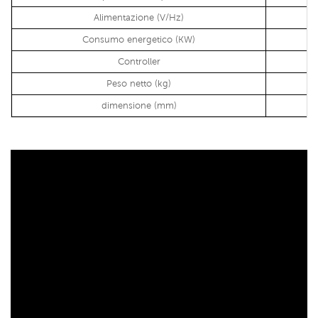
Alimentazione (V/Hz)
Consumo energetico (KW)
Controller
Peso netto (kg)
dimensione (mm)