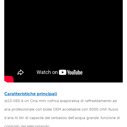
Caratteristiche principali
xz13-080 è un
Cina mini cofrica evaporativa di raffreddamento ad
aria professionale con botte OEM accettabile
con 8000 cmh flusso
d'aria Ai litri di capacità del serbatoio dell'acqua grande, funzione di
controllo del telecomando.