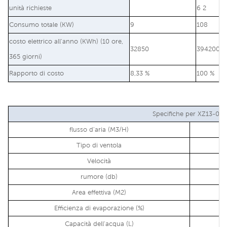
unità richieste
6 2
Consumo totale (KW)
9
108
costo elettrico all'anno (KWh) (10 ore,
32850
394200
365 giorni)
Rapporto di costo
8,33 %
100 %
Specifiche per XZ13-08
flusso d'aria (M3/H)
Tipo di ventola
Velocità
rumore (db)
Area effettiva (M2)
Efficienza di evaporazione (%)
Capacità dell'acqua (L)