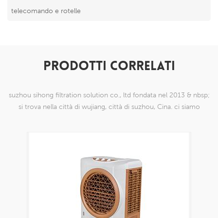
telecomando e rotelle
PRODOTTI CORRELATI
suzhou sihong filtration solution co., ltd fondata nel 2013 & nbsp;
si trova nella città di wujiang, città di suzhou, Cina. ci siamo
specializzati in prodotti a maglia di nylon che sono in grado di
farlo