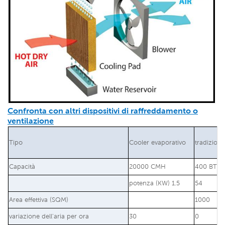
Confronta con altri dispositivi di raffreddamento o
ventilazione
Tipo
Cooler evaporativo
tradizion
Capacità
20000 CMH
400 BTU
potenza (KW) 1.5
54
Area effettiva (SQM)
1000
variazione dell'aria per ora
30
0