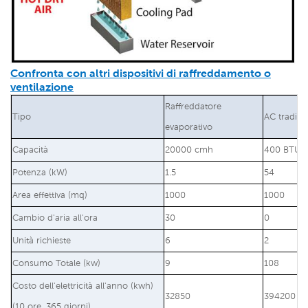
Confronta con altri dispositivi di raffreddamento o
ventilazione
Raffreddatore
Tipo
AC tradizi
evaporativo
Capacità
20000 cmh
400 BTU/o
Potenza (kW)
1.5
54
Area effettiva (mq)
1000
1000
Cambio d'aria all'ora
30
0
Unità richieste
6
2
Consumo Totale (kw)
9
108
Costo dell'elettricità all'anno (kwh)
32850
394200
(10 ore, 365 giorni)