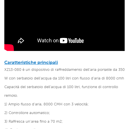
Caratteristiche principali
XZ13-080 è un
dispositivo di raffreddamento dell'aria portatile da 350
W con serbatoio dell'acqua da 100 litri
con flusso d'aria di 8000 cmh
Capacità del serbatoio dell'acqua di 100 litri, funzione di controllo
remoto.
1) Ampio flusso d'aria, 8000 CMH con 3 velocità;
2) Controllore automatico;
3)
Raffresca un'area fino a 70 m2;