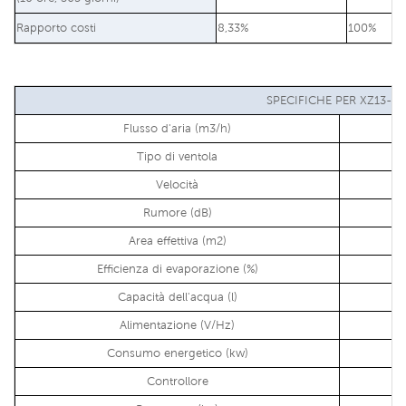
Rapporto costi
8,33%
100%
SPECIFICHE PER XZ13-0
Flusso d'aria (m3/h)
Tipo di ventola
Velocità
Rumore (dB)
Area effettiva (m2)
Efficienza di evaporazione (%)
Capacità dell'acqua (l)
Alimentazione (V/Hz)
Consumo energetico (kw)
Controllore