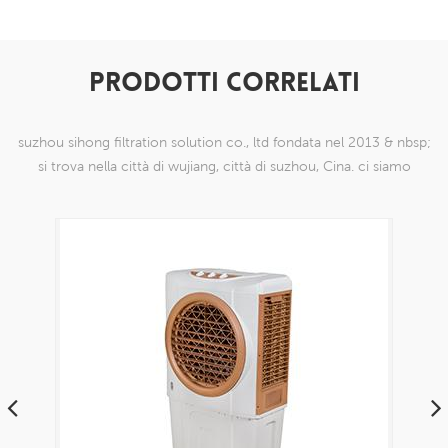
PRODOTTI CORRELATI
suzhou sihong filtration solution co., ltd fondata nel 2013 & nbsp;
si trova nella città di wujiang, città di suzhou, Cina. ci siamo
specializzati in prodotti a maglia di nylon che sono in grado di
farlo