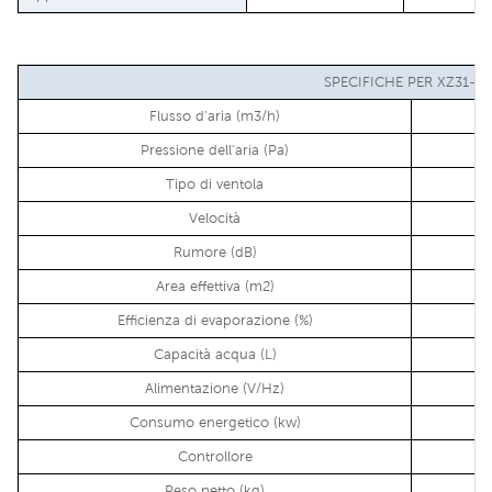
SPECIFICHE PER XZ31-3
Flusso d'aria (m3/h)
Pressione dell'aria (Pa)
Tipo di ventola
Velocità
Rumore (dB)
Area effettiva (m2)
Efficienza di evaporazione (%)
Capacità acqua (L)
Alimentazione (V/Hz)
Consumo energetico (kw)
Controllore
Peso netto (kg)