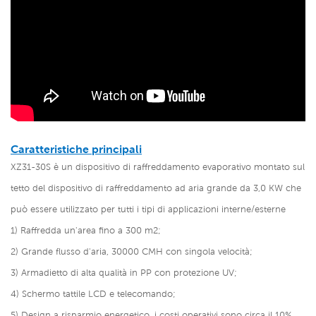
Caratteristiche principali
XZ31-30S è un dispositivo di raffreddamento evaporativo montato sul
tetto del dispositivo di raffreddamento ad aria grande da 3,0 KW che
può essere utilizzato per tutti i tipi di applicazioni interne/esterne
1) Raffredda un'area fino a 300 m2;
2) Grande flusso d'aria, 30000 CMH con singola velocità;
3) Armadietto di alta qualità in PP con protezione UV;
4) Schermo tattile LCD e telecomando;
5) Design a risparmio energetico, i costi operativi sono circa il 10%