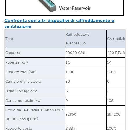
Confronta con altri dispositivi di raffreddamento o
ventilazione
Raffreddatore
Tipo
CA tradiziona
evaporativo
Capacità
20000 CMH
400 BTU/ora
Potenza (kw)
1.5
54
Area effettiva (Mq)
1000
1000
Cambio d'aria all'ora
30
0
Unità Obbligatorio
6
2
Consumo totale (kw)
9
108
Costo dell'elettricità all'anno (kwh)
32850
394200
(10 ore, 365 giorni)
Rapporto costo
8,33%
100%