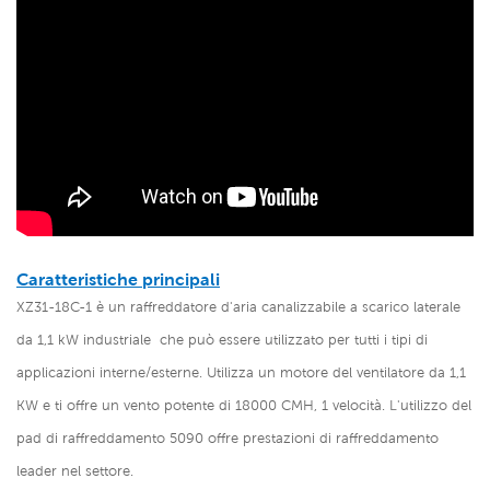
Caratteristiche principali
XZ31-18C-1 è un
raffreddatore d'aria canalizzabile a scarico laterale
da 1,1 kW industriale
che può essere utilizzato per tutti i tipi di
applicazioni interne/esterne. Utilizza un motore del ventilatore da 1,1
KW e ti offre un vento potente di 18000 CMH, 1 velocità. L'utilizzo del
pad di raffreddamento 5090 offre prestazioni di raffreddamento
leader nel settore.