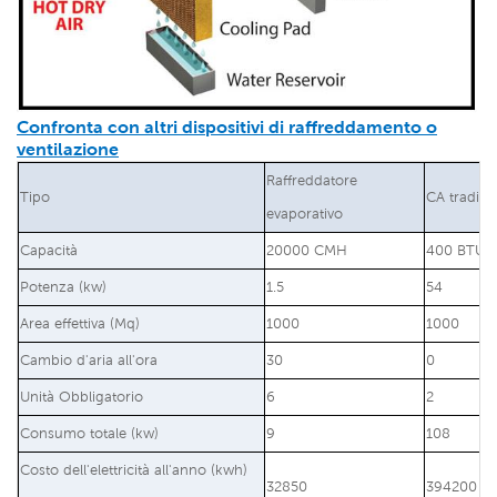
Confronta con altri dispositivi di raffreddamento o
ventilazione
Raffreddatore
Tipo
CA tradizi
evaporativo
Capacità
20000 CMH
400 BTU/o
Potenza (kw)
1.5
54
Area effettiva (Mq)
1000
1000
Cambio d'aria all'ora
30
0
Unità Obbligatorio
6
2
Consumo totale (kw)
9
108
Costo dell'elettricità all'anno (kwh)
32850
394200