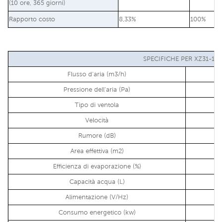
(10 ore, 365 giorni)
Rapporto costo
8,33%
100%
SPECIFICHE PER XZ31-18C
Flusso d'aria (m3/h)
Pressione dell'aria (Pa)
Tipo di ventola
Velocità
Rumore (dB)
Area effettiva (m2)
Efficienza di evaporazione (%)
Capacità acqua (L)
Alimentazione (V/Hz)
Consumo energetico (kw)