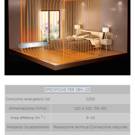
SPECIFICHE PER SBH-22I
Consumo energetico (w)
2200
Alimentazione (V/Hz)
110 o 220 /50~60
2
Area effettiva (m
)
6~15
Modalità riscaldamento
Radiazione termica/Convezione naturale