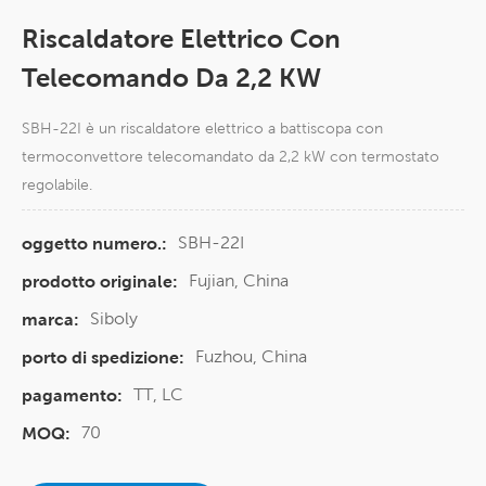
Riscaldatore Elettrico Con
Telecomando Da 2,2 KW
SBH-22I è un riscaldatore elettrico a battiscopa con
termoconvettore telecomandato da 2,2 kW con termostato
regolabile.
SBH-22I
oggetto numero.:
Fujian, China
prodotto originale:
Siboly
marca:
Fuzhou, China
porto di spedizione:
TT, LC
pagamento:
70
MOQ: