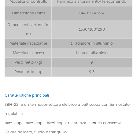
Modalità di controllo
Pannello a sfioramento/Telecomando
Dimensione (mm)
1440*114*224
Dimensioni cartone (m
1530*180*290
m)
Materiale riscaldante
1 radiatore in alluminio
Materiale aspetto
Lega di alluminio
Peso netto (kg)
9
Peso lordo (kg)
9.5
Caratteristiche principali
SBH-22I è un
termoconvettore elettrico a battiscopa con termostato
regolabile
.
battiscopa, battiscopa, battiscopa, resistenza elettrica convettiva.
Calore delicato, fluido e tranquillo.