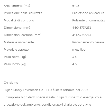
Area effettiva (m2)
6~15
Protezione della sicurezza
Protezione anticaduta, p
Modalità di controllo
Pulsante di commutazio
Dimensione (mm)
440*373*231
Dimensioni cartone (mm)
414*395*273
Materiale riscaldante
Riscaldamento ceramico
Materiale aspetto
metallico
Peso netto (kg)
3.6
Peso lordo (kg)
4.5
Chi siamo
Fujian Siboly Envirotech Co., LTD è stata fondata nel 2006,
un'impresa high-tech specializzata in tipi di risparmio energetico e
protezione dell'ambiente, condizionatori d'aria evaporativi e