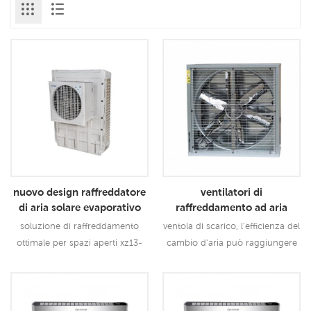
nuovo design raffreddatore
ventilatori di
di aria solare evaporativo
raffreddamento ad aria
montato sulla finestra
evaporativi per scarico
soluzione di raffreddamento
ventola di scarico, l'efficienza del
6000m3 / h
industriale a parete
ottimale per spazi aperti xz13-
cambio d'aria può raggiungere
060c ha 3 velocità per flusso
fino al 90% -97%. quindi le
d'aria, flusso d'aria ampio, fino a
ventole di scarico sono
6000 m3 / h, raffreddando
ampiamente utilizzate
Leggi Di Più
Leggi Di Più
rapidamente il tuo spazio.
nell'industria e negli amp;