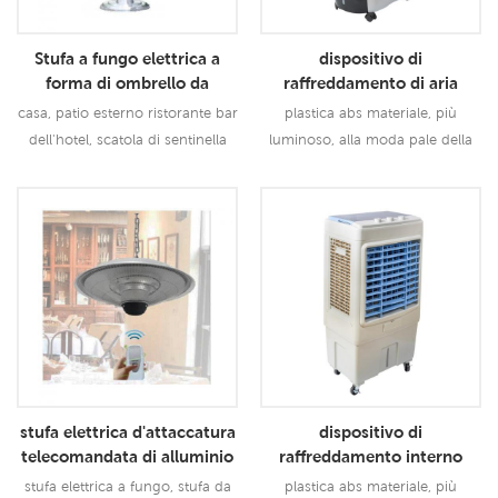
Stufa a fungo elettrica a
dispositivo di
forma di ombrello da
raffreddamento di aria
pavimento in alluminio
evaporativo portatile
casa, patio esterno ristorante bar
plastica abs materiale, più
inossidabile
telecomandato di tocco
dell'hotel, scatola di sentinella
luminoso, alla moda pale della
dell'ufficio della stanza
304 ss + aviation al + far ir tubo
turbina centrifuga doulbe, forte
dell'interno
di riscaldamento stufa elettrica a
pressione di soffiaggio con
fungo, stufa da esterno, stufa da
meno rumore
Leggi Di Più
Leggi Di Più
esterno, stufa da caffè
stufa elettrica d'attaccatura
dispositivo di
telecomandata di alluminio
raffreddamento interno
del bar del ristorante del
portatile evaporativo
stufa elettrica a fungo, stufa da
plastica abs materiale, più