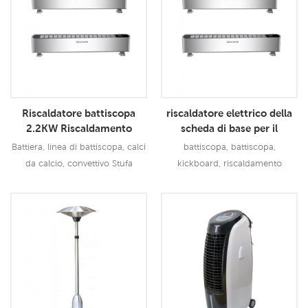
agricoltura
Riscaldatore battiscopa
riscaldatore elettrico della
2.2KW Riscaldamento
scheda di base per il
Telecomando Super Silent
controllo remoto delle app
Battiera, linea di battiscopa, calci
battiscopa, battiscopa,
da battiscopa per camera da
da calcio, convettivo Stufa
kickboard, riscaldamento
letto interna
elettrica
elettrico convettivo
Leggi Di Più
Leggi Di Più