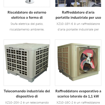
dimensioni.
Riscaldatore da esterno
Raffreddatore d'aria
elettrico a forma di
portatile industriale per uso
ombrello da 3000 W
commerciale in fabbrica
Stufa elettrica del patio,
XZ10-18Y-6 è un raffreddatore
riscaldamento ambiente,
d'aria portatile industriale per
riscaldamento esterno,
uso commerciale in fabbrica e
riscaldamento bar
sta adottando la tecnologia di
raffreddamento ad evaporazione
Leggi Di Più
Leggi Di Più
leader industriale per raffreddare
l'aria calda e soffiare vento
fresco e umido per gli utenti,
innova gli usi del design a
doppia uscita dell'aria per
soffiare vento più forte per
coprire un'are6
Telecomando industriale del
Raffreddatore evaporativo a
dispositivo di
scarico laterale da 1,1 kW
raffreddamento dell'aria da
Dispositivo di
XZ10-20X-2 è un telecomando
XZ10-18C-2 è un raffreddatore