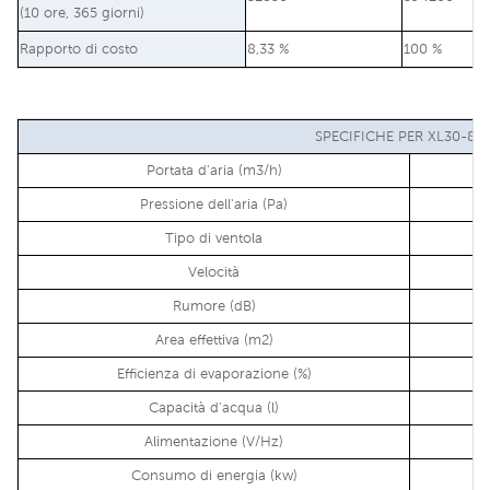
(10 ore, 365 giorni)
Rapporto di costo
8,33 %
100 %
SPECIFICHE PER XL30-80
Portata d'aria (m3/h)
Pressione dell'aria (Pa)
Tipo di ventola
Velocità
Rumore (dB)
Area effettiva (m2)
Efficienza di evaporazione (%)
Capacità d'acqua (l)
Alimentazione (V/Hz)
Consumo di energia (kw)