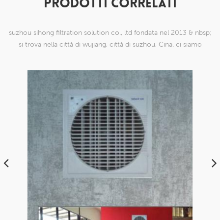
PRODOTTI CORRELATI
suzhou sihong filtration solution co., ltd fondata nel 2013 & nbsp;
si trova nella città di wujiang, città di suzhou, Cina. ci siamo
specializzati in prodotti a maglia di nylon che sono in grado di
farlo