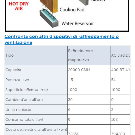
Confronta con altri dispositivi di raffreddamento o
ventilazione
Raffreddatore
Tipo
AC tradiziona
evaporativo
Capacità
20000 CMH
400 BTU/ora
Potenza (kw)
1.5
54
Superficie effettiva (mq)
1000
1000
Cambio d'aria all'ora
30
0
Unità richieste
6
2
Consumo totale (kw)
9
108
Costo dell'elettricità all'anno (kwh)
32850
394200