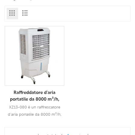
Raffreddatore d'aria
portatile da 8000 m³/h,
motore a risparmio
XZ13-080 è un raffrescatore
energetico da 380 W con 3
d'aria portatile da 8000 m³/h,
grandi cuscinetti di
con motore a risparmio
raffreddamento e filtri
energetico da 380 W, 3 grandi
antipolvere