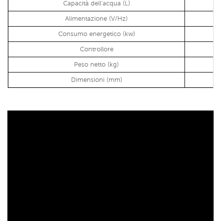
Capacità dell'acqua (L)
Alimentazione (V/Hz)
Consumo energetico (kw)
Controllore
Peso netto (kg)
Dimensioni (mm)