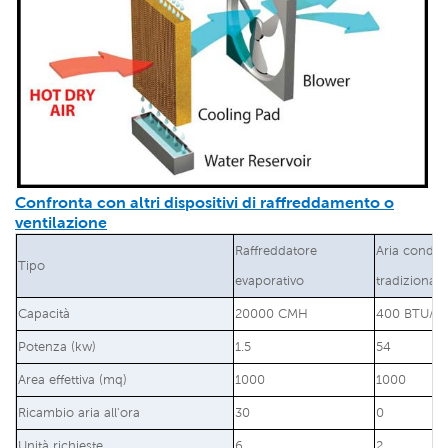
Confronta con altri dispositivi di raffreddamento o
ventilazione
Raffreddatore
Aria condiz
Tipo
evaporativo
tradizionale
Capacità
20000 CMH
400 BTU/or
Potenza (kw)
1.5
54
Area effettiva (mq)
1000
1000
Ricambio aria all'ora
30
0
Unità richieste
6
2