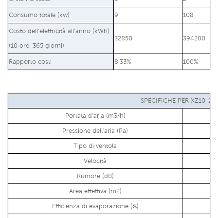
Consumo totale (kw)
9
108
Costo dell'elettricità all'anno (kWh)
32850
394200
(10 ore, 365 giorni)
Rapporto costi
8,33%
100%
SPECIFICHE PER XZ10-20S
Portata d'aria (m3/h)
Pressione dell'aria (Pa)
Tipo di ventola
Velocità
Rumore (dB)
Area effettiva (m2)
Efficienza di evaporazione (%)