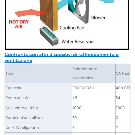
Confronta con altri dispositivi di raffreddamento o
ventilazione
Raffreddatore
Tipo
CA tradizi
evaporativo
Capacità
20000 CMH
400 BTU/o
Potenza (kW)
1.5
54
Area effettiva (Mq)
1000
1000
Cambio d'aria all'ora
30
0
Unità Obbligatorio
6
2