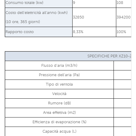
Consumo totale (kw)
9
108
Costo dell'elettricità all'anno (kwh)
32850
394200
(10 ore, 365 giorni)
Rapporto costo
8,33%
100%
SPECIFICHE PER XZ10-20
Flusso d'aria (m3/h)
Pressione dell'aria (Pa)
Tipo di ventola
Velocità
Rumore (dB)
Area effettiva (m2)
Efficienza di evaporazione (%)
Capacità acqua (L)