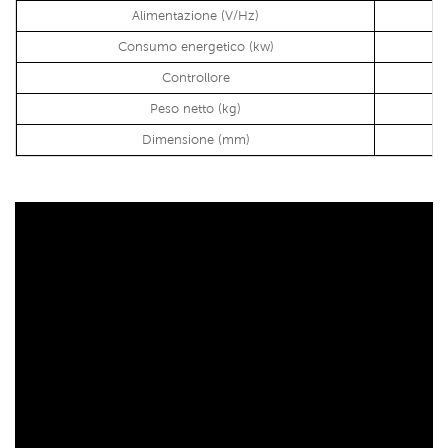
Alimentazione (V/Hz)
Consumo energetico (kw)
Controllore
Peso netto (kg)
Dimensione (mm)